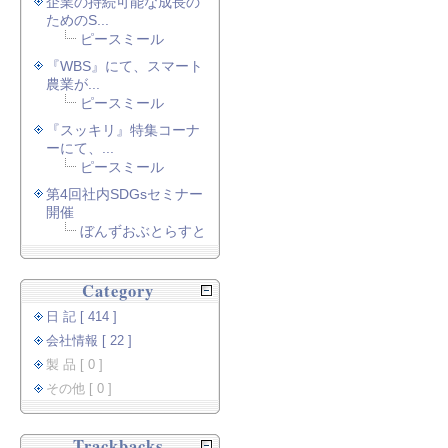
企業の持続可能な成長の
ためのS...
ピースミール
『WBS』にて、スマート
農業が...
ピースミール
『スッキリ』特集コーナ
ーにて、...
ピースミール
第4回社内SDGsセミナー
開催
ぼんずおぶとらすと
Category
日 記 [ 414 ]
会社情報 [ 22 ]
製 品 [ 0 ]
その他 [ 0 ]
Trackbacks