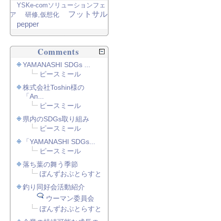
YSKe-comソリューションフェ
フットサル
ア
研修,仮想化
pepper
Comments
YAMANASHI SDGs ...
ピースミール
株式会社Toshin様の
「An...
ピースミール
県内のSDGs取り組み
ピースミール
「YAMANASHI SDGs...
ピースミール
落ち葉の舞う季節
ぼんずおぶとらすと
釣り同好会活動紹介
ウーマン委員会
ぼんずおぶとらすと