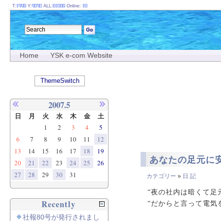
T:
Y:
ALL:
Online:
Home
YSK e-com Website
ThemeSwitch
2007.5
日
月
火
水
木
金
土
1
2
3
4
5
6
7
8
9
10
11
12
13
14
15
16
17
18
19
あなたの足元に
20
21
22
23
24
25
26
27
28
29
30
31
カテゴリー
»
日 記
“夜の社内は暗くて足
Recently
“だからと言って電気
社報80号が発行されまし