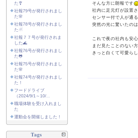
た🎐
そんな方に朗報です
社内に足元灯が設置
社報79号が発行されまし
た🌸
センサー付で人が通
社報78号が発行されまし
突然の光に驚いたの
た☃
社報７７号が発行されま
これで夜の社内も安
した🌊
まだ見たことのない
社報76号が発行されまし
きっと白くて可愛ら
た🐸
社報75号が発行されまし
た🌸
社報74号が発行されまし
た！
フードドライブ
（2024/9/1～10/...
職場体験を受け入れまし
た
運動会を開催しました！
Tags