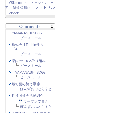
YSKe-comソリューションフェ
フットサル
ア
研修,仮想化
pepper
Comments
YAMANASHI SDGs ...
ピースミール
株式会社Toshin様の
「An...
ピースミール
県内のSDGs取り組み
ピースミール
「YAMANASHI SDGs...
ピースミール
落ち葉の舞う季節
ぼんずおぶとらすと
釣り同好会活動紹介
ウーマン委員会
ぼんずおぶとらすと