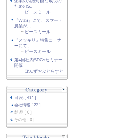
企業の持続可能な成長の
ためのS...
ピースミール
『WBS』にて、スマート
農業が...
ピースミール
『スッキリ』特集コーナ
ーにて、...
ピースミール
第4回社内SDGsセミナー
開催
ぼんずおぶとらすと
Category
日 記 [ 414 ]
会社情報 [ 22 ]
製 品 [ 0 ]
その他 [ 0 ]
Trackbacks