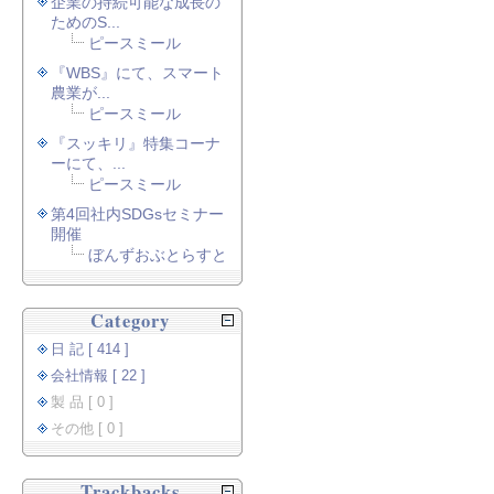
企業の持続可能な成長の
ためのS...
ピースミール
『WBS』にて、スマート
農業が...
ピースミール
『スッキリ』特集コーナ
ーにて、...
ピースミール
第4回社内SDGsセミナー
開催
ぼんずおぶとらすと
Category
日 記 [ 414 ]
会社情報 [ 22 ]
製 品 [ 0 ]
その他 [ 0 ]
Trackbacks