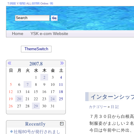
T:
Y:
ALL:
Online:
Home
YSK e-com Website
ThemeSwitch
2007.8
日
月
火
水
木
金
土
1
2
3
4
5
6
7
8
9
10
11
12
13
14
15
16
17
18
インターンシッ
19
20
21
22
23
24
25
26
27
28
29
30
31
カテゴリー
»
日 記
７月３０日から白根
Recently
制服姿がまぶしい２
今日は午前中に外出
社報80号が発行されまし