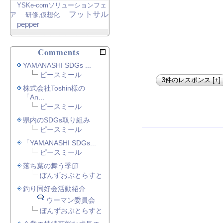
YSKe-comソリューションフェ
フットサル
ア
研修,仮想化
pepper
Comments
YAMANASHI SDGs ...
ピースミール
3件のレスポンス [+]
株式会社Toshin様の
「An...
ピースミール
県内のSDGs取り組み
ピースミール
「YAMANASHI SDGs...
ピースミール
落ち葉の舞う季節
ぼんずおぶとらすと
釣り同好会活動紹介
ウーマン委員会
ぼんずおぶとらすと