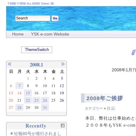
T:
Y:
ALL:
Online:
Home
YSK e-com Website
ThemeSwitch
2008.1
2008年1月
日
月
火
水
木
金
土
1
2
3
4
5
6
7
8
9
10
11
12
13
14
15
16
17
18
19
2008年ご挨拶
20
21
22
23
24
25
26
27
28
29
30
31
カテゴリー
»
日 記
本日、弊社は仕事始めと
Recently
２００８年もYSK e-
社報80号が発行されまし