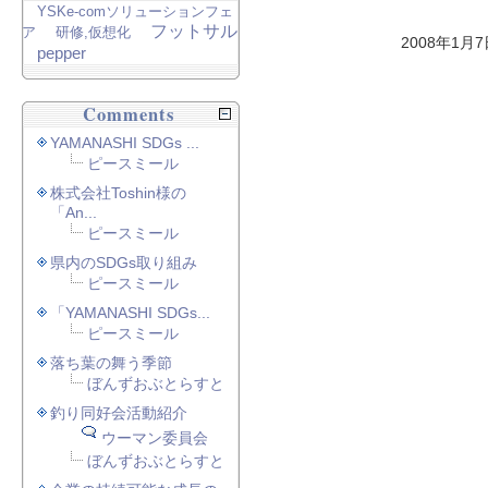
YSKe-comソリューションフェ
フットサル
ア
研修,仮想化
2008年1月
pepper
Comments
YAMANASHI SDGs ...
ピースミール
株式会社Toshin様の
「An...
ピースミール
県内のSDGs取り組み
ピースミール
「YAMANASHI SDGs...
ピースミール
落ち葉の舞う季節
ぼんずおぶとらすと
釣り同好会活動紹介
ウーマン委員会
ぼんずおぶとらすと