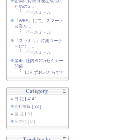
企業の持続可能な成長の
ためのS...
ピースミール
『WBS』にて、スマート
農業が...
ピースミール
『スッキリ』特集コーナ
ーにて、...
ピースミール
第4回社内SDGsセミナー
開催
ぼんずおぶとらすと
Category
日 記 [ 414 ]
会社情報 [ 22 ]
製 品 [ 0 ]
その他 [ 0 ]
Trackbacks