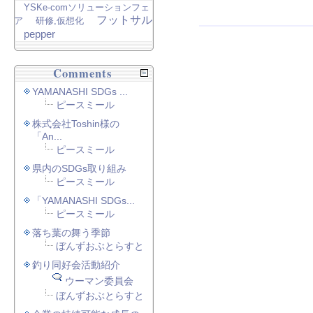
YSKe-comソリューションフェ
フットサル
ア
研修,仮想化
pepper
Comments
YAMANASHI SDGs ...
ピースミール
株式会社Toshin様の
「An...
ピースミール
県内のSDGs取り組み
ピースミール
「YAMANASHI SDGs...
ピースミール
落ち葉の舞う季節
ぼんずおぶとらすと
釣り同好会活動紹介
ウーマン委員会
ぼんずおぶとらすと