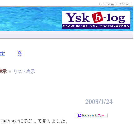
Created in 0.0327 sec.
表示
⇔
リスト表示
2008/1/24
-
2ndStageに参加して参りました。