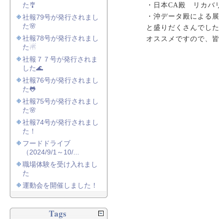
た🎐
・日本CA殿 リカバ
・沖データ殿による
社報79号が発行されまし
た🌸
と盛りだくさんでし
社報78号が発行されまし
オススメですので、
た☃
社報７７号が発行されま
した🌊
社報76号が発行されまし
た🐸
社報75号が発行されまし
た🌸
社報74号が発行されまし
た！
フードドライブ
（2024/9/1～10/...
職場体験を受け入れまし
た
運動会を開催しました！
Tags