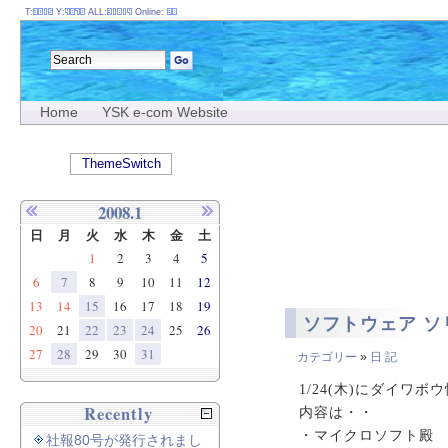
T:
Y:
ALL:
Online:
Home
YSK e-com Website
ThemeSwitch
2008.1
日
月
火
水
木
金
土
1
2
3
4
5
6
7
8
9
10
11
12
13
14
15
16
17
18
19
ソフトウェア ソ
20
21
22
23
24
25
26
27
28
29
30
31
カテゴリー
»
日 記
1/24(木)にダイワ
Recently
内容は・・
・マイクロソフト殿 中堅
社報80号が発行されまし