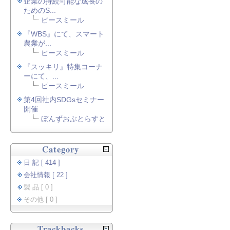
企業の持続可能な成長の
ためのS...
ピースミール
『WBS』にて、スマート
農業が...
ピースミール
『スッキリ』特集コーナ
ーにて、...
ピースミール
第4回社内SDGsセミナー
開催
ぼんずおぶとらすと
Category
日 記 [ 414 ]
会社情報 [ 22 ]
製 品 [ 0 ]
その他 [ 0 ]
Trackbacks