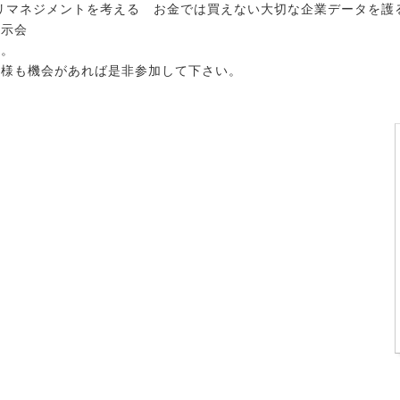
リマネジメントを考える お金では買えない大切な企業データを護る新
展示会
た。
皆様も機会があれば是非参加して下さい。