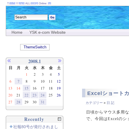
T:
Y:
ALL:
Online:
Home
YSK e-com Website
ThemeSwitch
2008.1
日
月
火
水
木
金
土
1
2
3
4
5
6
7
8
9
10
11
12
13
14
15
16
17
18
19
Excelショート
20
21
22
23
24
25
26
27
28
29
30
31
カテゴリー
»
日 記
日頃からマウス多用
Recently
で、今回はExcel
社報80号が発行されまし