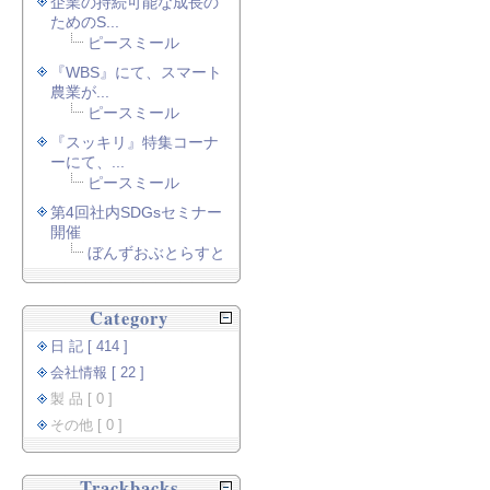
企業の持続可能な成長の
ためのS...
ピースミール
『WBS』にて、スマート
農業が...
ピースミール
『スッキリ』特集コーナ
ーにて、...
ピースミール
第4回社内SDGsセミナー
開催
ぼんずおぶとらすと
Category
日 記 [ 414 ]
会社情報 [ 22 ]
製 品 [ 0 ]
その他 [ 0 ]
Trackbacks