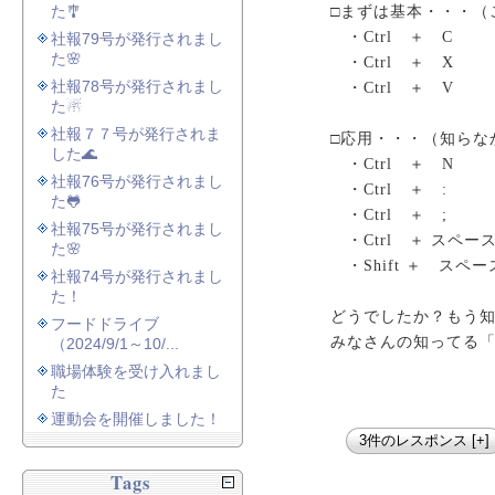
た🎐
□まずは基本・・・（
・Ctrl ＋ 
社報79号が発行されまし
た🌸
・Ctrl ＋ 
社報78号が発行されまし
・Ctrl ＋ 
た☃
社報７７号が発行されま
□応用・・・（知らな
した🌊
・Ctrl ＋ 
社報76号が発行されまし
・Ctrl ＋ 
た🐸
・Ctrl ＋ 
社報75号が発行されまし
・Ctrl ＋ ス
た🌸
・Shift ＋ ス
社報74号が発行されまし
た！
どうでしたか？もう
フードドライブ
みなさんの知ってる
（2024/9/1～10/...
職場体験を受け入れまし
た
運動会を開催しました！
3件のレスポンス [+]
Tags