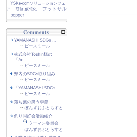
YSKe-comソリューションフェ
フットサル
ア
研修,仮想化
pepper
Comments
YAMANASHI SDGs ...
ピースミール
株式会社Toshin様の
「An...
ピースミール
県内のSDGs取り組み
ピースミール
「YAMANASHI SDGs...
ピースミール
落ち葉の舞う季節
ぼんずおぶとらすと
釣り同好会活動紹介
ウーマン委員会
ぼんずおぶとらすと