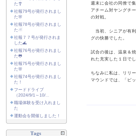
週末に会社の同僚で
た🎐
アチーム対ヤングチ
社報79号が発行されまし
た🌸
の対戦。
社報78号が発行されまし
た☃
当初、シニアが有利
社報７７号が発行されま
グの快勝でした。
した🌊
社報76号が発行されまし
試合の後は、温泉＆
た🐸
れた充実した１日で
社報75号が発行されまし
た🌸
ちなみに私は、リリー
社報74号が発行されまし
マウンドでは、「ピ
た！
フードドライブ
（2024/9/1～10/...
職場体験を受け入れまし
た
運動会を開催しました！
Tags