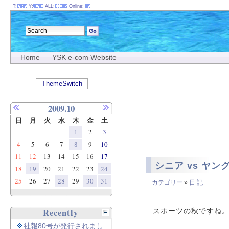
T:
Y:
ALL:
Online:
Home
YSK e-com Website
ThemeSwitch
2009.10
日
月
火
水
木
金
土
1
2
3
4
5
6
7
8
9
10
11
12
13
14
15
16
17
シニア vs ヤ
18
19
20
21
22
23
24
25
26
27
28
29
30
31
カテゴリー
»
日 記
Recently
スポーツの秋ですね
社報80号が発行されまし