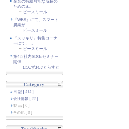
企業の持続可能な成長の
ためのS...
ピースミール
『WBS』にて、スマート
農業が...
ピースミール
『スッキリ』特集コーナ
ーにて、...
ピースミール
第4回社内SDGsセミナー
開催
ぼんずおぶとらすと
Category
日 記 [ 414 ]
会社情報 [ 22 ]
製 品 [ 0 ]
その他 [ 0 ]