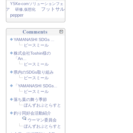
YSKe-comソリューションフェ
フットサル
ア
研修,仮想化
pepper
Comments
YAMANASHI SDGs ...
ピースミール
株式会社Toshin様の
「An...
ピースミール
県内のSDGs取り組み
ピースミール
「YAMANASHI SDGs...
ピースミール
落ち葉の舞う季節
ぼんずおぶとらすと
釣り同好会活動紹介
ウーマン委員会
ぼんずおぶとらすと