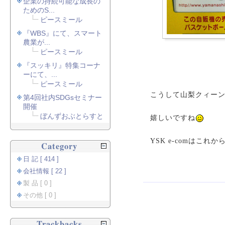
企業の持続可能な成長の
ためのS...
ピースミール
『WBS』にて、スマート
農業が...
ピースミール
『スッキリ』特集コーナ
ーにて、...
ピースミール
こうして山梨クィー
第4回社内SDGsセミナー
開催
ぼんずおぶとらすと
嬉しいですね
YSK e-comはこ
Category
日 記 [ 414 ]
会社情報 [ 22 ]
製 品 [ 0 ]
その他 [ 0 ]
Trackbacks