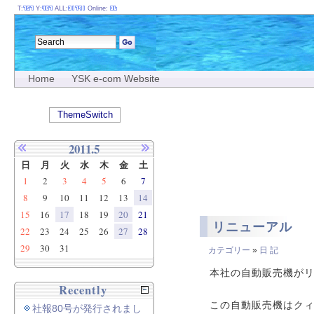
T:
Y:
ALL:
Online:
Home
YSK e-com Website
ThemeSwitch
2011.5
日
月
火
水
木
金
土
1
2
3
4
5
6
7
8
9
10
11
12
13
14
15
16
17
18
19
20
21
リニューアル
22
23
24
25
26
27
28
29
30
31
カテゴリー
»
日 記
本社の自動販売機が
Recently
この自動販売機はク
社報80号が発行されまし