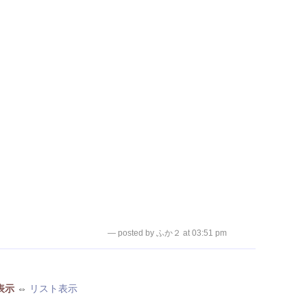
— posted by ふか２ at 03:51 pm
表示
⇔
リスト表示