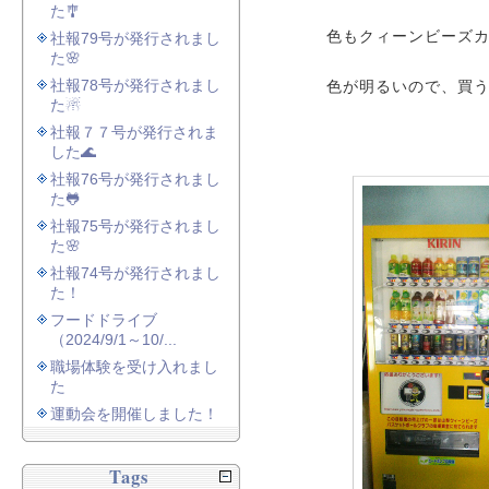
た🎐
色もクィーンビーズ
社報79号が発行されまし
た🌸
社報78号が発行されまし
色が明るいので、買
た☃
社報７７号が発行されま
した🌊
社報76号が発行されまし
た🐸
社報75号が発行されまし
た🌸
社報74号が発行されまし
た！
フードドライブ
（2024/9/1～10/...
職場体験を受け入れまし
た
運動会を開催しました！
Tags