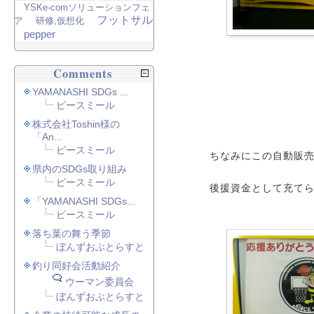
YSKe-comソリューションフェ
フットサル
ア
研修,仮想化
pepper
Comments
YAMANASHI SDGs ...
ピースミール
株式会社Toshin様の
「An...
ピースミール
ちなみにこの自動販
県内のSDGs取り組み
ピースミール
後援資金として充て
「YAMANASHI SDGs...
ピースミール
落ち葉の舞う季節
ぼんずおぶとらすと
釣り同好会活動紹介
ウーマン委員会
ぼんずおぶとらすと