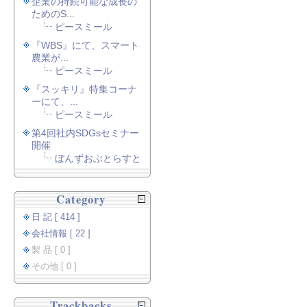
企業の持続可能な成長の
ためのS...
ピースミール
『WBS』にて、スマート
農業が...
ピースミール
『スッキリ』特集コーナ
ーにて、...
ピースミール
第4回社内SDGsセミナー
開催
ぼんずおぶとらすと
Category
日 記 [ 414 ]
会社情報 [ 22 ]
製 品 [ 0 ]
その他 [ 0 ]
Trackbacks