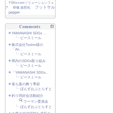
YSKe-comソリューションフェ
フットサル
ア
研修,仮想化
pepper
Comments
YAMANASHI SDGs ...
ピースミール
株式会社Toshin様の
「An...
ピースミール
県内のSDGs取り組み
ピースミール
「YAMANASHI SDGs...
ピースミール
落ち葉の舞う季節
ぼんずおぶとらすと
釣り同好会活動紹介
ウーマン委員会
ぼんずおぶとらすと