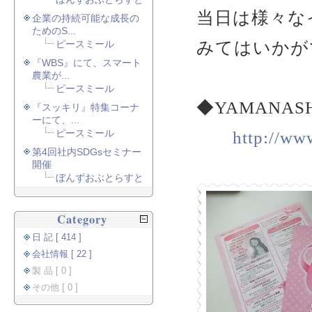
当日は様々な
企業の持続可能な成長の
ためのS...
みてはいかが
ピースミール
『WBS』にて、スマート
農業が...
ピースミール
◆YAMANA
『スッキリ』特集コーナ
ーにて、...
ピースミール
http://www
第4回社内SDGsセミナー
開催
ぼんずおぶとらすと
Category
日 記 [ 414 ]
会社情報 [ 22 ]
製 品 [ 0 ]
その他 [ 0 ]