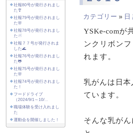
社報80号が発行されまし
た🎐
カテゴリー
»
日
社報79号が発行されまし
た🌸
YSKe-com
社報78号が発行されまし
た☃
ンクリボンフ
社報７７号が発行されま
した🌊
れます。
社報76号が発行されまし
た🐸
社報75号が発行されまし
た🌸
乳がんは日本
社報74号が発行されまし
た！
ています。
フードドライブ
（2024/9/1～10/...
職場体験を受け入れまし
た
そんな乳がん
運動会を開催しました！