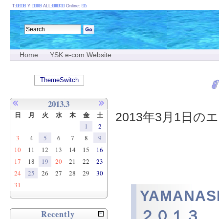
T:
Y:
ALL:
Online:
Home
YSK e-com Website
ThemeSwitch
2013.3
2013年3月1日のエ
日
月
火
水
木
金
土
1
2
3
4
5
6
7
8
9
10
11
12
13
14
15
16
17
18
19
20
21
22
23
24
25
26
27
28
29
30
31
YAMANA
２０１３
Recently