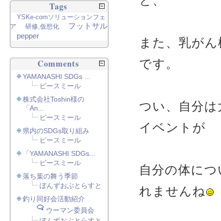
と、
Tags
YSKe-comソリューションフェ
フットサル
ア
研修,仮想化
pepper
また、乳がん
です。
Comments
YAMANASHI SDGs ...
ピースミール
株式会社Toshin様の
つい、自分は
「An...
ピースミール
イベントが
県内のSDGs取り組み
ピースミール
「YAMANASHI SDGs...
ピースミール
自分の体につ
落ち葉の舞う季節
ぼんずおぶとらすと
れませんね
釣り同好会活動紹介
ウーマン委員会
ぼんずおぶとらすと