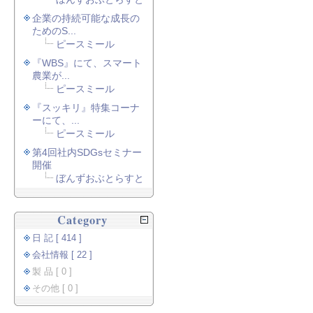
企業の持続可能な成長の
ためのS...
ピースミール
『WBS』にて、スマート
農業が...
ピースミール
『スッキリ』特集コーナ
ーにて、...
ピースミール
第4回社内SDGsセミナー
開催
ぼんずおぶとらすと
Category
日 記 [ 414 ]
会社情報 [ 22 ]
製 品 [ 0 ]
その他 [ 0 ]