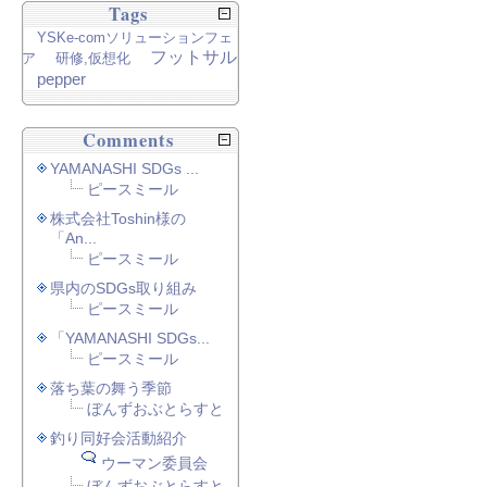
Tags
YSKe-comソリューションフェ
フットサル
ア
研修,仮想化
pepper
Comments
YAMANASHI SDGs ...
ピースミール
株式会社Toshin様の
「An...
ピースミール
県内のSDGs取り組み
ピースミール
「YAMANASHI SDGs...
ピースミール
落ち葉の舞う季節
ぼんずおぶとらすと
釣り同好会活動紹介
ウーマン委員会
ぼんずおぶとらすと