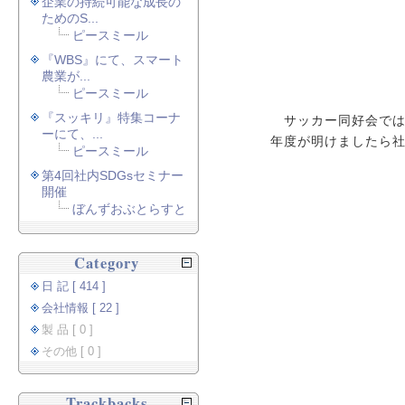
企業の持続可能な成長の
ためのS...
ピースミール
『WBS』にて、スマート
農業が...
ピースミール
『スッキリ』特集コーナ
サッカー同好会では
ーにて、...
年度が明けましたら
ピースミール
第4回社内SDGsセミナー
開催
ぼんずおぶとらすと
Category
日 記 [ 414 ]
会社情報 [ 22 ]
製 品 [ 0 ]
その他 [ 0 ]
Trackbacks