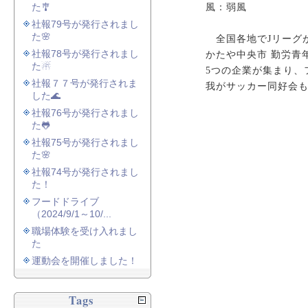
た🎐
風：弱風
社報79号が発行されまし
た🌸
全国各地でJリーグ
社報78号が発行されまし
かたや中央市 勤労青
た☃
5つの企業が集まり、
社報７７号が発行されま
我がサッカー同好会
した🌊
社報76号が発行されまし
た🐸
社報75号が発行されまし
た🌸
社報74号が発行されまし
た！
フードドライブ
（2024/9/1～10/...
職場体験を受け入れまし
た
運動会を開催しました！
Tags