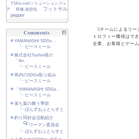
YSKe-comソリューションフェ
フットサル
ア
研修,仮想化
pepper
5チームによるリー
Comments
トロフィー獲得はで
YAMANASHI SDGs ...
企業、お客様とゲー
ピースミール
株式会社Toshin様の
「An...
ピースミール
県内のSDGs取り組み
ピースミール
「YAMANASHI SDGs...
ピースミール
落ち葉の舞う季節
ぼんずおぶとらすと
釣り同好会活動紹介
ウーマン委員会
ぼんずおぶとらすと