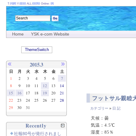
T:
Y:
ALL:
Online:
Home
YSK e-com Website
ThemeSwitch
2015.3
日
月
火
水
木
金
土
1
2
3
4
5
6
7
8
9
10
11
12
13
14
15
16
17
18
19
20
21
フットサル親睦
22
23
24
25
26
27
28
29
30
31
カテゴリー
»
日 記
天候：曇
Recently
気温：4.5℃
湿度：85％
社報80号が発行されまし