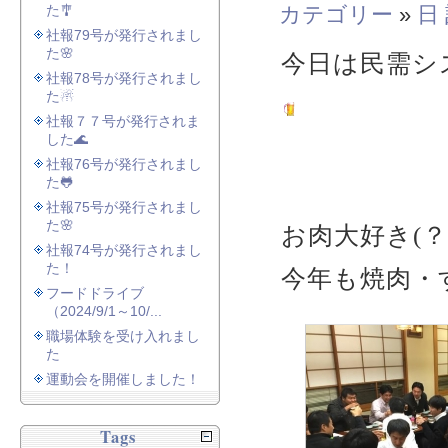
た🎐
カテゴリー
»
日
社報79号が発行されまし
た🌸
今日は民需シ
社報78号が発行されまし
た☃
社報７７号が発行されま
した🌊
社報76号が発行されまし
た🐸
社報75号が発行されまし
た🌸
お肉大好き(
社報74号が発行されまし
た！
今年も焼肉・
フードドライブ
（2024/9/1～10/...
職場体験を受け入れまし
た
運動会を開催しました！
Tags