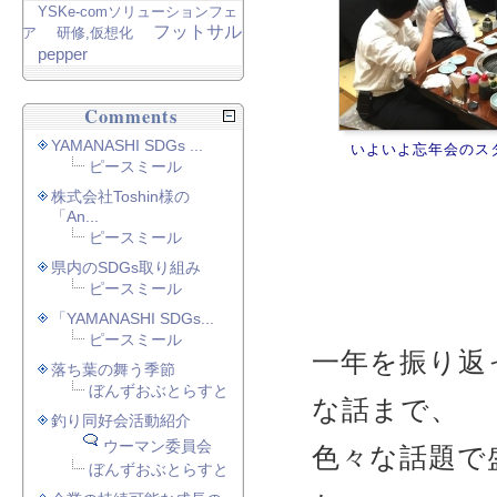
YSKe-comソリューションフェ
フットサル
ア
研修,仮想化
pepper
Comments
YAMANASHI SDGs ...
いよいよ忘年会のス
ピースミール
株式会社Toshin様の
「An...
ピースミール
県内のSDGs取り組み
ピースミール
「YAMANASHI SDGs...
ピースミール
一年を振り返
落ち葉の舞う季節
ぼんずおぶとらすと
な話まで、
釣り同好会活動紹介
ウーマン委員会
色々な話題で
ぼんずおぶとらすと