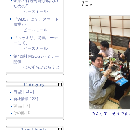
た。
企業の持続可能な成長の
ためのS...
ピースミール
『WBS』にて、スマート
農業が...
ピースミール
『スッキリ』特集コーナ
ーにて、...
ピースミール
第4回社内SDGsセミナー
開催
ぼんずおぶとらすと
Category
日 記 [ 414 ]
会社情報 [ 22 ]
製 品 [ 0 ]
その他 [ 0 ]
みんな楽しそうです
Trackbacks