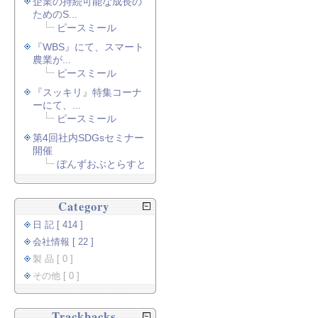
企業の持続可能な成長の
ためのS...
ピースミール
『WBS』にて、スマート
農業が...
ピースミール
『スッキリ』特集コーナ
ーにて、...
ピースミール
第4回社内SDGsセミナー
開催
ぼんずおぶとらすと
Category
日 記 [ 414 ]
会社情報 [ 22 ]
製 品 [ 0 ]
その他 [ 0 ]
Trackbacks