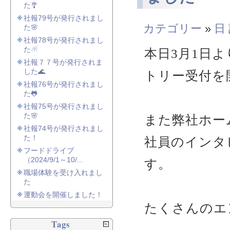
た🎐
社報79号が発行されまし
カテゴリー
»
日
た🌸
社報78号が発行されまし
た☃
本日3月1日よ
社報７７号が発行されま
した🌊
トリー受付を
社報76号が発行されまし
た🐸
社報75号が発行されまし
た🌸
また弊社ホー
社報74号が発行されまし
た！
社員のインタ
フードドライブ
（2024/9/1～10/...
す。
職場体験を受け入れまし
た
運動会を開催しました！
たくさんのエ
Tags