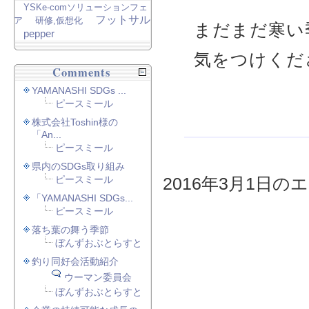
YSKe-comソリューションフェ
フットサル
ア
研修,仮想化
まだまだ寒い
pepper
気をつけくだ
Comments
YAMANASHI SDGs ...
ピースミール
株式会社Toshin様の
「An...
ピースミール
県内のSDGs取り組み
ピースミール
2016年3月1日のエ
「YAMANASHI SDGs...
ピースミール
落ち葉の舞う季節
ぼんずおぶとらすと
釣り同好会活動紹介
ウーマン委員会
ぼんずおぶとらすと