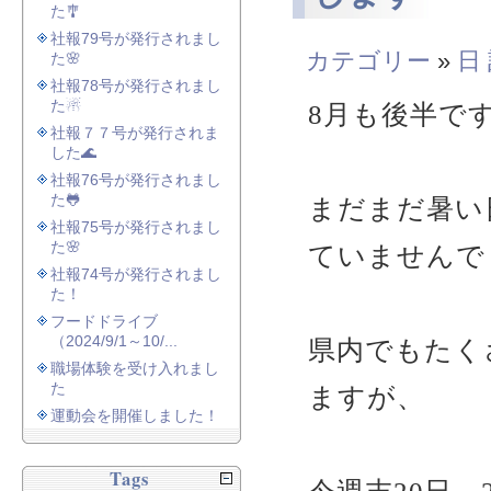
た🎐
社報79号が発行されまし
カテゴリー
»
日
た🌸
社報78号が発行されまし
た☃
8月も後半で
社報７７号が発行されま
した🌊
社報76号が発行されまし
た🐸
まだまだ暑い
社報75号が発行されまし
た🌸
ていませんで
社報74号が発行されまし
た！
フードドライブ
（2024/9/1～10/...
県内でもたく
職場体験を受け入れまし
た
ますが、
運動会を開催しました！
Tags