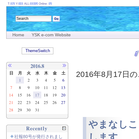
T:
Y:
ALL:
Online:
Home
YSK e-com Website
ThemeSwitch
2016.8
2016年8月17日の
日
月
火
水
木
金
土
1
2
3
4
5
6
7
8
9
10
11
12
13
14
15
16
17
18
19
20
21
22
23
24
25
26
27
28
29
30
31
やまなしこ
Recently
します
社報80号が発行されまし