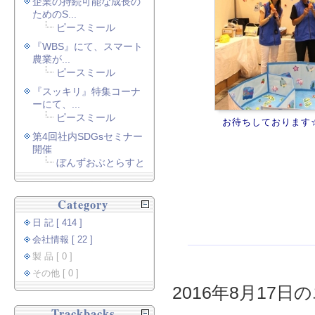
企業の持続可能な成長の
ためのS...
ピースミール
『WBS』にて、スマート
農業が...
ピースミール
『スッキリ』特集コーナ
ーにて、...
ピースミール
お待ちしております
第4回社内SDGsセミナー
開催
ぼんずおぶとらすと
Category
日 記 [ 414 ]
会社情報 [ 22 ]
製 品 [ 0 ]
その他 [ 0 ]
2016年8月17日の
Trackbacks