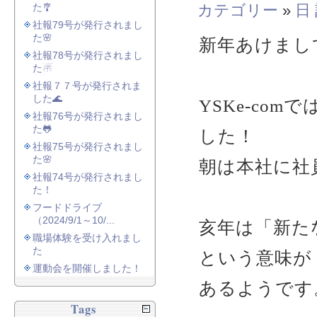
た🎐
カテゴリー
»
日
社報79号が発行されまし
た🌸
新年あけまし
社報78号が発行されまし
た☃
社報７７号が発行されま
した🌊
YSKe-co
社報76号が発行されまし
た🐸
した！
社報75号が発行されまし
た🌸
朝は本社に社
社報74号が発行されまし
た！
フードドライブ
（2024/9/1～10/...
亥年は「新た
職場体験を受け入れまし
た
という意味が
運動会を開催しました！
あるようです
Tags