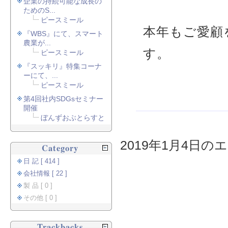
企業の持続可能な成長の
ためのS...
ピースミール
本年もご愛顧
『WBS』にて、スマート
農業が...
す。
ピースミール
『スッキリ』特集コーナ
ーにて、...
ピースミール
第4回社内SDGsセミナー
開催
ぼんずおぶとらすと
2019年1月4日のエ
Category
日 記 [ 414 ]
会社情報 [ 22 ]
製 品 [ 0 ]
その他 [ 0 ]
Trackbacks