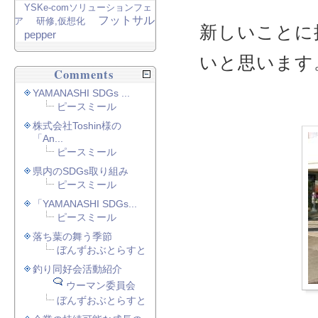
YSKe-comソリューションフェ
フットサル
ア
研修,仮想化
新しいことに
pepper
いと思います
Comments
YAMANASHI SDGs ...
ピースミール
株式会社Toshin様の
「An...
ピースミール
県内のSDGs取り組み
ピースミール
「YAMANASHI SDGs...
ピースミール
落ち葉の舞う季節
ぼんずおぶとらすと
釣り同好会活動紹介
ウーマン委員会
ぼんずおぶとらすと