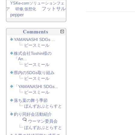
YSKe-comソリューションフェ
フットサル
ア
研修,仮想化
pepper
Comments
YAMANASHI SDGs ...
ピースミール
株式会社Toshin様の
「An...
ピースミール
県内のSDGs取り組み
ピースミール
「YAMANASHI SDGs...
ピースミール
落ち葉の舞う季節
ぼんずおぶとらすと
釣り同好会活動紹介
ウーマン委員会
ぼんずおぶとらすと