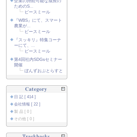
企業の持続可能な成長の
ためのS...
ピースミール
『WBS』にて、スマート
農業が...
ピースミール
『スッキリ』特集コーナ
ーにて、...
ピースミール
第4回社内SDGsセミナー
開催
ぼんずおぶとらすと
Category
日 記 [ 414 ]
会社情報 [ 22 ]
製 品 [ 0 ]
その他 [ 0 ]
Trackbacks