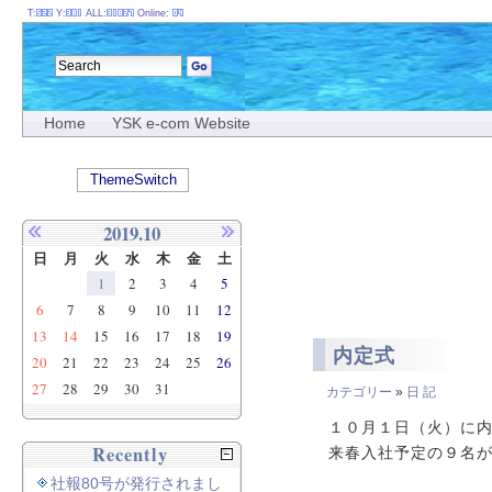
T:
Y:
ALL:
Online:
Home
YSK e-com Website
ThemeSwitch
2019.10
日
月
火
水
木
金
土
1
2
3
4
5
6
7
8
9
10
11
12
13
14
15
16
17
18
19
内定式
20
21
22
23
24
25
26
27
28
29
30
31
カテゴリー
»
日 記
１０月１日（火）に
Recently
来春入社予定の９名
社報80号が発行されまし