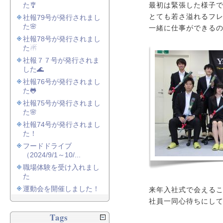
た🎐
最初は緊張した様子
とても若さ溢れるフ
社報79号が発行されまし
た🌸
一緒に仕事ができる
社報78号が発行されまし
た☃
社報７７号が発行されま
した🌊
社報76号が発行されまし
た🐸
社報75号が発行されまし
た🌸
社報74号が発行されまし
た！
フードドライブ
（2024/9/1～10/...
職場体験を受け入れまし
た
運動会を開催しました！
来年入社式で会える
社員一同心待ちにし
Tags