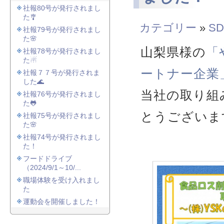
社報80号が発行されまし
た🎐
カテゴリー
»
SD
社報79号が発行されまし
た🌸
山梨県様の
「
社報78号が発行されまし
た☃
ートナー企業
社報７７号が発行されま
した🌊
当社の取り組
社報76号が発行されまし
た🐸
とうございま
社報75号が発行されまし
た🌸
社報74号が発行されまし
た！
フードドライブ
（2024/9/1～10/...
職場体験を受け入れまし
た
運動会を開催しました！