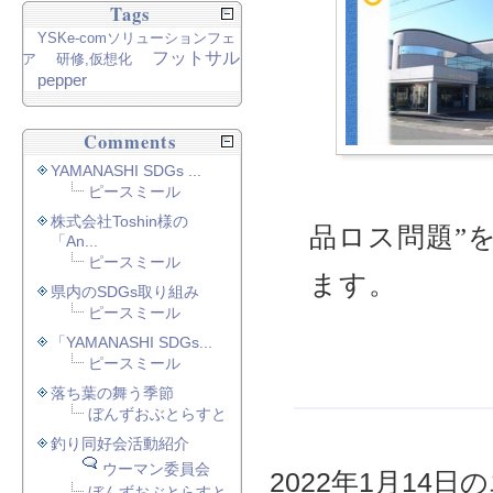
Tags
YSKe-comソリューションフェ
フットサル
ア
研修,仮想化
pepper
Comments
YAMANASHI SDGs ...
ピースミール
株式会社Toshin様の
品ロス問題”
「An...
ピースミール
ます。
県内のSDGs取り組み
ピースミール
「YAMANASHI SDGs...
ピースミール
落ち葉の舞う季節
ぼんずおぶとらすと
釣り同好会活動紹介
ウーマン委員会
2022年1月14日の
ぼんずおぶとらすと