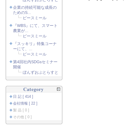
企業の持続可能な成長の
ためのS...
ピースミール
『WBS』にて、スマート
農業が...
ピースミール
『スッキリ』特集コーナ
ーにて、...
ピースミール
第4回社内SDGsセミナー
開催
ぼんずおぶとらすと
Category
日 記 [ 414 ]
会社情報 [ 22 ]
製 品 [ 0 ]
その他 [ 0 ]