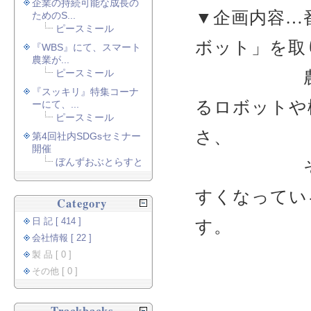
企業の持続可能な成長の
▼企画内容…
ためのS...
ピースミール
ボット」を取
『WBS』にて、スマート
農業が...
ピースミール
農業の新
『スッキリ』特集コーナ
るロボットや
ーにて、...
ピースミール
さ、
第4回社内SDGsセミナー
開催
ぼんずおぶとらすと
そして、
すくなってい
Category
日 記 [ 414 ]
す。
会社情報 [ 22 ]
製 品 [ 0 ]
その他 [ 0 ]