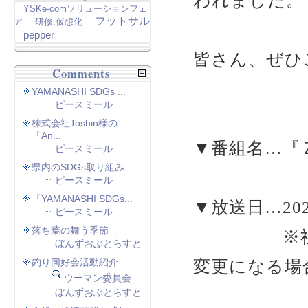
われました。
YSKe-comソリューションフェ
フットサル
ア
研修,仮想化
pepper
皆さん、ぜひ
Comments
YAMANASHI SDGs ...
ピースミール
株式会社Toshin様の
「An...
▼番組名…『
ピースミール
県内のSDGs取り組み
ピースミール
「YAMANASHI SDGs...
▼放送日…202
ピースミール
落ち葉の舞う季節
※社会情
ぼんずおぶとらすと
釣り同好会活動紹介
変更になる場
ウーマン委員会
ぼんずおぶとらすと