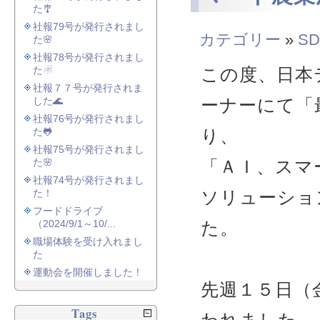
た🎐
社報79号が発行されまし
カテゴリー
»
SD
た🌸
社報78号が発行されまし
た☃
この度、日本
社報７７号が発行されま
した🌊
ーナーにて「
社報76号が発行されまし
た🐸
り、
社報75号が発行されまし
た🌸
「ＡＩ、スマ
社報74号が発行されまし
た！
ソリューショ
フードドライブ
（2024/9/1～10/...
た。
職場体験を受け入れまし
た
運動会を開催しました！
先週１５日（
Tags