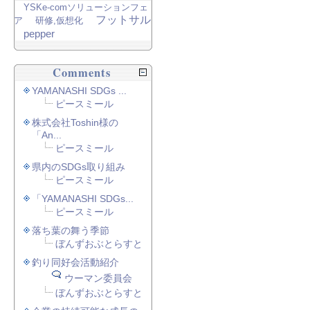
YSKe-comソリューションフェ
フットサル
ア
研修,仮想化
pepper
Comments
YAMANASHI SDGs ...
ピースミール
株式会社Toshin様の
「An...
ピースミール
県内のSDGs取り組み
ピースミール
「YAMANASHI SDGs...
ピースミール
落ち葉の舞う季節
ぼんずおぶとらすと
釣り同好会活動紹介
ウーマン委員会
ぼんずおぶとらすと