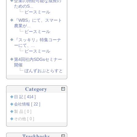
企業の持続可能な成長の
ためのS...
ピースミール
『WBS』にて、スマート
農業が...
ピースミール
『スッキリ』特集コーナ
ーにて、...
ピースミール
第4回社内SDGsセミナー
開催
ぼんずおぶとらすと
Category
日 記 [ 414 ]
会社情報 [ 22 ]
製 品 [ 0 ]
その他 [ 0 ]
Trackbacks