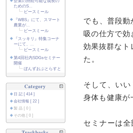
企業の持続可能な成長の
ためのS...
ピースミール
でも、普段動
『WBS』にて、スマート
農業が...
ピースミール
吸の仕方で効
『スッキリ』特集コーナ
ーにて、...
効果抜群なト
ピースミール
た。
第4回社内SDGsセミナー
開催
ぼんずおぶとらすと
そして、いい
Category
日 記 [ 414 ]
身体も健康が
会社情報 [ 22 ]
製 品 [ 0 ]
その他 [ 0 ]
セミナーは全
Trackbacks