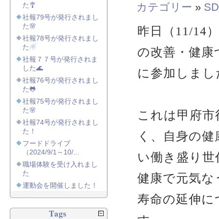
た🎐
カテゴリー
»
SD
社報79号が発行されまし
た🌸
昨日（11/1
社報78号が発行されまし
た☃
の改善・健康
社報７７号が発行されま
した🌊
に参加しまし
社報76号が発行されまし
た🐸
社報75号が発行されまし
た🌸
これは甲府市
社報74号が発行されまし
た！
く、自身の健
フードドライブ
（2024/9/1～10/...
い働き盛り世
職場体験を受け入れまし
た
健康で元気な
運動会を開催しました！
寿命の延伸に
Tags