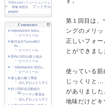
す。
YSKe-comソリューションフェ
フットサル
ア
研修,仮想化
pepper
第１回目は、
Comments
ングのメリッ
YAMANASHI SDGs ...
ピースミール
正しいフォー
株式会社Toshin様の
「An...
とができまし
ピースミール
県内のSDGs取り組み
ピースミール
「YAMANASHI SDGs...
使っている筋
ピースミール
落ち葉の舞う季節
じっくりと…
ぼんずおぶとらすと
釣り同好会活動紹介
がありました
ウーマン委員会
ぼんずおぶとらすと
地味だけどキ