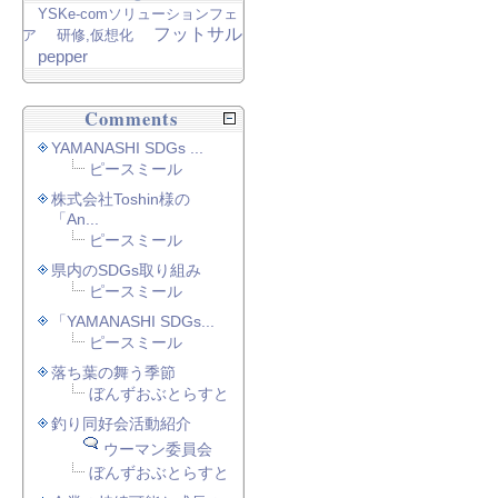
YSKe-comソリューションフェ
フットサル
ア
研修,仮想化
pepper
Comments
YAMANASHI SDGs ...
ピースミール
株式会社Toshin様の
「An...
ピースミール
県内のSDGs取り組み
ピースミール
「YAMANASHI SDGs...
ピースミール
落ち葉の舞う季節
ぼんずおぶとらすと
釣り同好会活動紹介
ウーマン委員会
ぼんずおぶとらすと