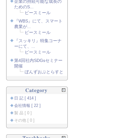
企業の持続可能な成長の
ためのS...
ピースミール
『WBS』にて、スマート
農業が...
ピースミール
『スッキリ』特集コーナ
ーにて、...
ピースミール
第4回社内SDGsセミナー
開催
ぼんずおぶとらすと
Category
日 記 [ 414 ]
会社情報 [ 22 ]
製 品 [ 0 ]
その他 [ 0 ]