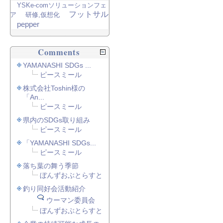
YSKe-comソリューションフェ
フットサル
ア
研修,仮想化
pepper
Comments
YAMANASHI SDGs ...
ピースミール
株式会社Toshin様の
「An...
ピースミール
県内のSDGs取り組み
ピースミール
「YAMANASHI SDGs...
ピースミール
落ち葉の舞う季節
ぼんずおぶとらすと
釣り同好会活動紹介
ウーマン委員会
ぼんずおぶとらすと