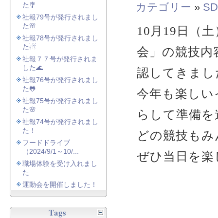
た🎐
カテゴリー
»
SD
社報79号が発行されまし
た🌸
10月19日（土
社報78号が発行されまし
た☃
会」の競技内
社報７７号が発行されま
した🌊
認してきまし
社報76号が発行されまし
た🐸
今年も楽しい
社報75号が発行されまし
た🌸
らして準備を
社報74号が発行されまし
た！
どの競技もみ
フードドライブ
（2024/9/1～10/...
ぜひ当日を楽
職場体験を受け入れまし
た
運動会を開催しました！
Tags