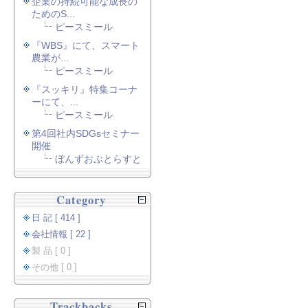
企業の持続可能な成長の
ためのS...
ピースミール
『WBS』にて、スマート
農業が...
ピースミール
『スッキリ』特集コーナ
ーにて、...
ピースミール
第4回社内SDGsセミナー
開催
ぼんずおぶとらすと
Category
日 記 [ 414 ]
会社情報 [ 22 ]
製 品 [ 0 ]
その他 [ 0 ]
Trackbacks