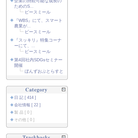
企業の持続可能な成長の
ためのS...
ピースミール
『WBS』にて、スマート
農業が...
ピースミール
『スッキリ』特集コーナ
ーにて、...
ピースミール
第4回社内SDGsセミナー
開催
ぼんずおぶとらすと
Category
日 記 [ 414 ]
会社情報 [ 22 ]
製 品 [ 0 ]
その他 [ 0 ]
Trackbacks