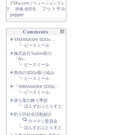
YSKe-comソリューションフェ
フットサル
ア
研修,仮想化
pepper
Comments
YAMANASHI SDGs ...
ピースミール
株式会社Toshin様の
「An...
ピースミール
県内のSDGs取り組み
ピースミール
「YAMANASHI SDGs...
ピースミール
落ち葉の舞う季節
ぼんずおぶとらすと
釣り同好会活動紹介
ウーマン委員会
ぼんずおぶとらすと