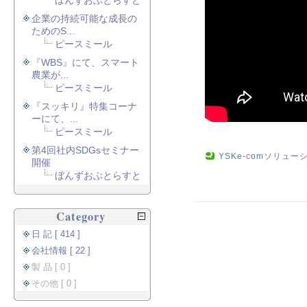
ぼんずおぶとらすと
企業の持続可能な成長の
ためのS...
ピースミール
『WBS』にて、スマート
農業が...
ピースミール
『スッキリ』特集コーナ
ーにて、...
ピースミール
第4回社内SDGsセミナー
YSKe-comソリュ
開催
ぼんずおぶとらすと
Category
日 記 [ 414 ]
会社情報 [ 22 ]
製 品 [ 0 ]
その他 [ 0 ]