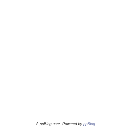
A ppBlog user. Powered by
ppBlog