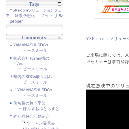
Tags
YSKe-comソリューションフェ
フットサル
ア
研修,仮想化
pepper
Comments
YSK e-com ソリ
YAMANASHI SDGs ...
ピースミール
ご来場に際しては、
株式会社Toshin様の
※セミナーは事前登
「An...
ピースミール
県内のSDGs取り組み
ピースミール
現在放映中のソリュ
「YAMANASHI SDGs...
ピースミール
落ち葉の舞う季節
ぼんずおぶとらすと
釣り同好会活動紹介
ウーマン委員会