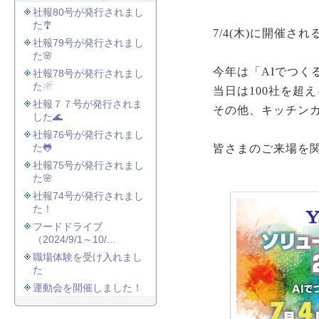
社報80号が発行されまし
た🎐
7/4(木)に開催さ
社報79号が発行されまし
た🌸
今年は「AIでつく
社報78号が発行されまし
た☃
当日は100社を超
社報７７号が発行されま
その他、キッチン
した🌊
社報76号が発行されまし
た🐸
皆さまのご来場を
社報75号が発行されまし
た🌸
社報74号が発行されまし
た！
フードドライブ
（2024/9/1～10/...
職場体験を受け入れまし
た
運動会を開催しました！