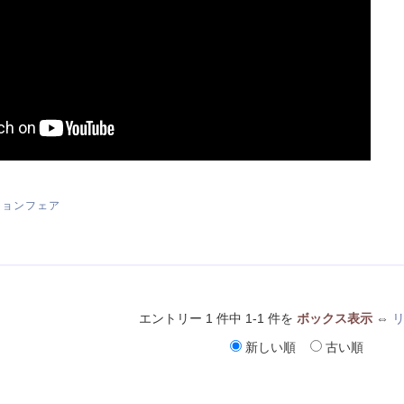
ーションフェア
エントリー 1 件中 1-1 件を
ボックス表示
⇔
新しい順
古い順