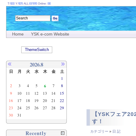
T:
Y:
ALL:
Online:
Home
YSK e-com Website
ThemeSwitch
2026.8
日
月
火
水
木
金
土
1
2
3
4
5
6
7
8
9
10
11
12
13
14
15
16
17
18
19
20
21
22
23
24
25
26
27
28
29
【YSKフェア20
30
31
す！
カテゴリー
»
日 記
Recently