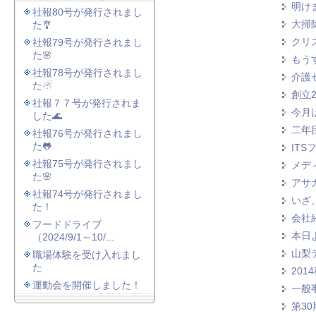
明け
社報80号が発行されまし
大掃
た🎐
クリ
社報79号が発行されまし
た🌸
もう
社報78号が発行されまし
介護
た☃
創立
社報７７号が発行されま
今月
した🌊
二年
社報76号が発行されまし
た🐸
IT
社報75号が発行されまし
メデ
た🌸
アサ
社報74号が発行されまし
いざ
た！
会社
フードドライブ
本日
（2024/9/1～10/...
山梨
職場体験を受け入れまし
た
20
運動会を開催しました！
一般
第30