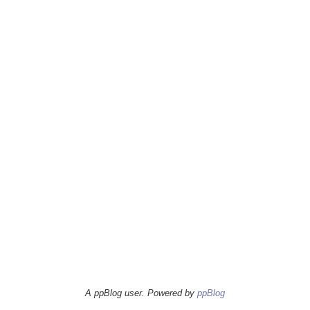
A ppBlog user. Powered by
ppBlog