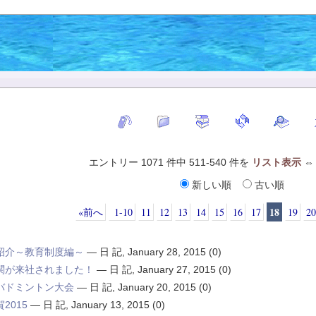
エントリー 1071 件中 511-540 件を
リスト表示
新しい順
古い順
18
«前へ
1-10
11
12
13
14
15
16
17
19
20
紹介～教育制度編～
—
日 記
,
January 28, 2015
(0)
関が来社されました！
—
日 記
,
January 27, 2015
(0)
バドミントン大会
—
日 記
,
January 20, 2015
(0)
2015
—
日 記
,
January 13, 2015
(0)