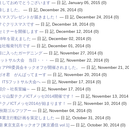
ましておめでとうございます
—
日 記
,
January 05, 2015
(0)
除しました。
—
日 記
,
December 26, 2014
(0)
スマスプレゼントが届きました！
—
日 記
,
December 24, 2014
(0)
すぐクリスマスです
—
日 記
,
December 18, 2014
(0)
セミナーを開催します
—
日 記
,
December 12, 2014
(0)
28年を迎えました
—
日 記
,
December 02, 2014
(0)
は社報発刊月です
—
日 記
,
December 01, 2014
(0)
目に入ったガーデニング
—
日 記
,
November 27, 2014
(0)
Sフットサル大会 当日・・・
—
日 記
,
November 22, 2014
(0)
ィアPR委員会キックオフが開催されました。
—
日 記
,
November 21, 2
ガオ君 がんばってまーす
—
日 記
,
November 20, 2014
(0)
、ITSフットサル大会へ
—
日 記
,
November 17, 2014
(0)
紹介～社長室編～
—
日 記
,
November 17, 2014
(0)
より山梨テクノICTメッセ2014開催です！
—
日 記
,
November 13, 2014
テクノICTメッセ2014が始まります！
—
日 記
,
November 10, 2014
(0)
14秋期ゴルフツアー
—
日 記
,
November 04, 2014
(0)
事業主行動計画を策定しました
—
日 記
,
October 31, 2014
(0)
期 東京支店キックオフ [東京通信 vol.1]
—
日 記
,
October 30, 2014
(0)