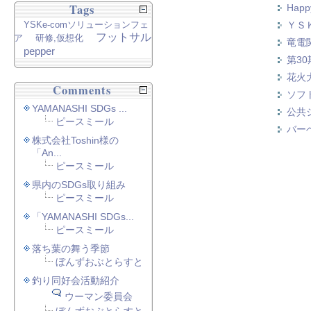
Tags
Happy
YSKe-comソリューションフェ
ＹＳ
フットサル
ア
研修,仮想化
竜電
pepper
第3
花火
Comments
ソフ
YAMANASHI SDGs ...
公共
ピースミール
バー
株式会社Toshin様の
「An...
ピースミール
県内のSDGs取り組み
ピースミール
「YAMANASHI SDGs...
ピースミール
落ち葉の舞う季節
ぼんずおぶとらすと
釣り同好会活動紹介
ウーマン委員会