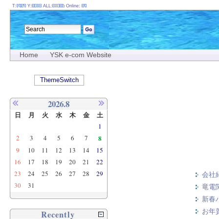
T:
Y:
ALL:
Online:
Home
YSK e-com Website
ThemeSwitch
2026.8
日
月
火
水
木
金
土
1
2
3
4
5
6
7
8
9
10
11
12
13
14
15
16
17
18
19
20
21
22
23
24
25
26
27
28
29
会社
30
31
竜電
新春
お年賀
Recently