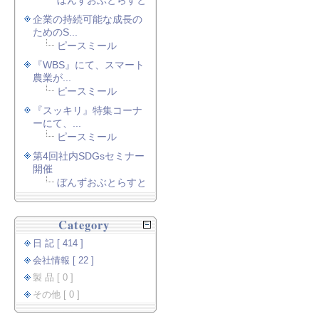
ぼんずおぶとらすと
企業の持続可能な成長の
ためのS...
ピースミール
『WBS』にて、スマート
農業が...
ピースミール
『スッキリ』特集コーナ
ーにて、...
ピースミール
第4回社内SDGsセミナー
開催
ぼんずおぶとらすと
Category
日 記 [ 414 ]
会社情報 [ 22 ]
製 品 [ 0 ]
その他 [ 0 ]