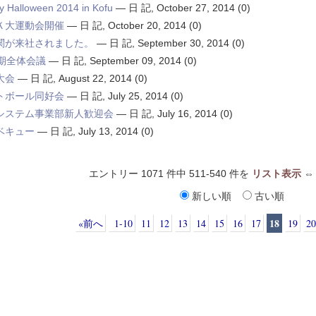
 Halloween 2014 in Kofu
—
日 記
,
October 27, 2014
(0)
Ｋ大運動会開催
—
日 記
,
October 20, 2014
(0)
関が来社されました。
—
日 記
,
September 30, 2014
(0)
0期全体会議
—
日 記
,
September 09, 2014
(0)
大会
—
日 記
,
August 22, 2014
(0)
トボール同好会
—
日 記
,
July 25, 2014
(0)
システム事業部新人歓迎会
—
日 記
,
July 16, 2014
(0)
ベキュー
—
日 記
,
July 13, 2014
(0)
エントリー 1071 件中 511-540 件を
リスト表示
新しい順
古い順
18
«前へ
1-10
11
12
13
14
15
16
17
19
20