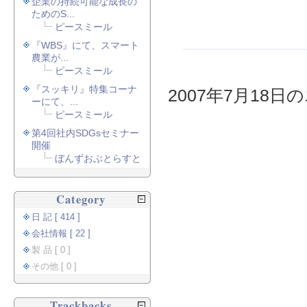
企業の持続可能な成長の
ためのS...
ピースミール
『WBS』にて、スマート
農業が...
ピースミール
『スッキリ』特集コーナ
2007年7月18日の
ーにて、...
ピースミール
第4回社内SDGsセミナー
開催
ぼんずおぶとらすと
Category
日 記 [ 414 ]
会社情報 [ 22 ]
製 品 [ 0 ]
その他 [ 0 ]
Trackbacks