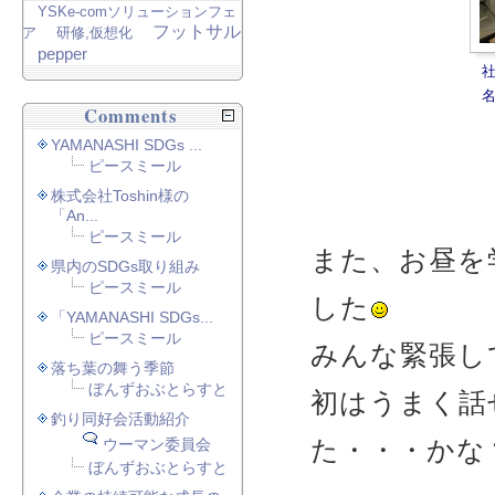
YSKe-comソリューションフェ
フットサル
ア
研修,仮想化
pepper
Comments
YAMANASHI SDGs ...
ピースミール
株式会社Toshin様の
「An...
ピースミール
また、お昼を
県内のSDGs取り組み
ピースミール
した
「YAMANASHI SDGs...
ピースミール
みんな緊張し
落ち葉の舞う季節
ぼんずおぶとらすと
初はうまく話
釣り同好会活動紹介
た・・・かな
ウーマン委員会
ぼんずおぶとらすと