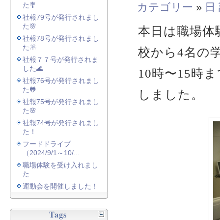
た🎐
カテゴリー
»
日
社報79号が発行されまし
た🌸
本日は職場体
社報78号が発行されまし
た☃
校から4名の
社報７７号が発行されま
した🌊
10時〜15
社報76号が発行されまし
た🐸
しました。
社報75号が発行されまし
た🌸
社報74号が発行されまし
た！
フードドライブ
（2024/9/1～10/...
職場体験を受け入れまし
た
運動会を開催しました！
Tags