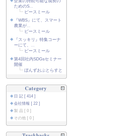
企業の持続可能な成長の
ためのS...
ピースミール
『WBS』にて、スマート
農業が...
ピースミール
『スッキリ』特集コーナ
ーにて、...
ピースミール
第4回社内SDGsセミナー
開催
ぼんずおぶとらすと
Category
日 記 [ 414 ]
会社情報 [ 22 ]
製 品 [ 0 ]
その他 [ 0 ]
Trackbacks