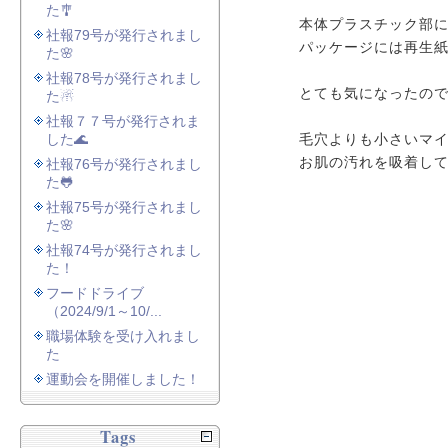
た🎐
本体プラスチック部
社報79号が発行されまし
パッケージには再生紙
た🌸
社報78号が発行されまし
とても気になったの
た☃
社報７７号が発行されま
した🌊
毛穴よりも小さいマ
お肌の汚れを吸着し
社報76号が発行されまし
た🐸
社報75号が発行されまし
た🌸
社報74号が発行されまし
た！
フードドライブ
（2024/9/1～10/...
職場体験を受け入れまし
た
運動会を開催しました！
Tags