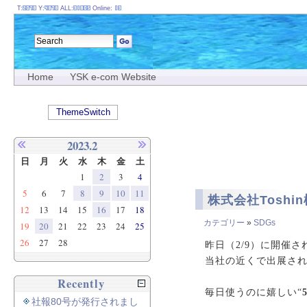
T:
Y:
ALL:
Online:
Home
YSK e-com Website
ThemeSwitch
2023.2
日
月
火
水
木
金
土
1
2
3
4
5
6
7
8
9
10
11
株式会社Toshi
12
13
14
15
16
17
18
カテゴリー
»
SDGs
19
20
21
22
23
24
25
26
27
28
昨日（2/9）に開催された
当社の近くで出展されて
Recently
毎日使うのに嬉しい“
社報80号が発行されまし