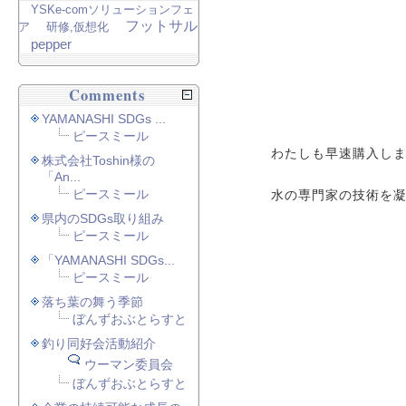
YSKe-comソリューションフェ
フットサル
ア
研修,仮想化
pepper
Comments
YAMANASHI SDGs ...
ピースミール
わたしも早速購入し
株式会社Toshin様の
「An...
ピースミール
水の専門家の技術を
県内のSDGs取り組み
ピースミール
「YAMANASHI SDGs...
ピースミール
落ち葉の舞う季節
ぼんずおぶとらすと
釣り同好会活動紹介
ウーマン委員会
ぼんずおぶとらすと