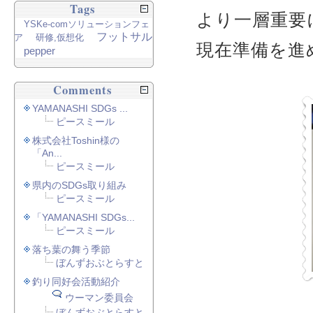
Tags
より一層重要
YSKe-comソリューションフェ
フットサル
ア
研修,仮想化
現在準備を進
pepper
Comments
YAMANASHI SDGs ...
ピースミール
株式会社Toshin様の
「An...
ピースミール
県内のSDGs取り組み
ピースミール
「YAMANASHI SDGs...
ピースミール
落ち葉の舞う季節
ぼんずおぶとらすと
釣り同好会活動紹介
ウーマン委員会
ぼんずおぶとらすと