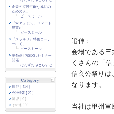
企業の持続可能な成長の
ためのS...
ピースミール
『WBS』にて、スマート
農業が...
ピースミール
『スッキリ』特集コーナ
追伸：
ーにて、...
ピースミール
会場である三
第4回社内SDGsセミナー
開催
くさんの「信
ぼんずおぶとらすと
信玄公祭りは
Category
なります。
日 記 [ 414 ]
会社情報 [ 22 ]
製 品 [ 0 ]
当社は甲州軍
その他 [ 0 ]