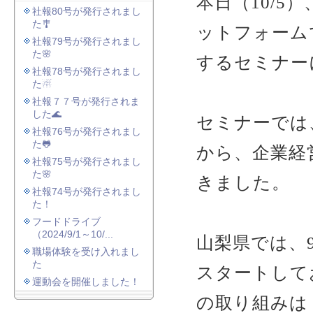
本日（10/5
社報80号が発行されまし
た🎐
ットフォーム
社報79号が発行されまし
た🌸
するセミナー
社報78号が発行されまし
た☃
社報７７号が発行されま
した🌊
セミナーでは
社報76号が発行されまし
た🐸
から、企業経
社報75号が発行されまし
た🌸
きました。
社報74号が発行されまし
た！
フードドライブ
（2024/9/1～10/...
山梨県では、
職場体験を受け入れまし
た
スタートして
運動会を開催しました！
の取り組みは