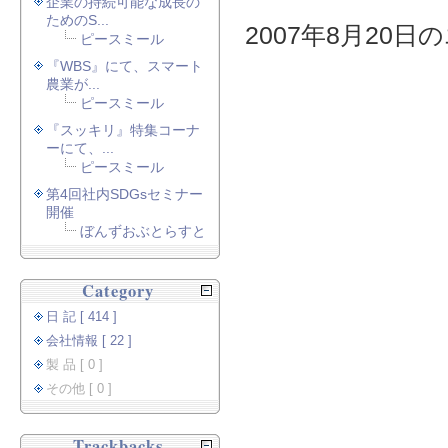
企業の持続可能な成長の
ためのS...
2007年8月20日の
ピースミール
『WBS』にて、スマート
農業が...
ピースミール
『スッキリ』特集コーナ
ーにて、...
ピースミール
第4回社内SDGsセミナー
開催
ぼんずおぶとらすと
Category
日 記 [ 414 ]
会社情報 [ 22 ]
製 品 [ 0 ]
その他 [ 0 ]
Trackbacks