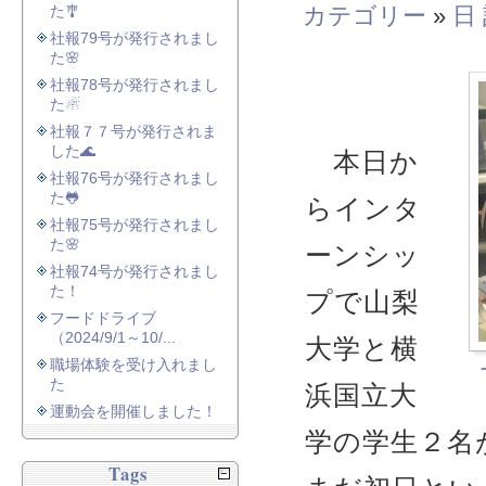
た🎐
カテゴリー
»
日
社報79号が発行されまし
た🌸
社報78号が発行されまし
た☃
社報７７号が発行されま
した🌊
本日か
社報76号が発行されまし
た🐸
らインタ
社報75号が発行されまし
た🌸
ーンシッ
社報74号が発行されまし
た！
プで山梨
フードドライブ
（2024/9/1～10/...
大学と横
職場体験を受け入れまし
た
浜国立大
運動会を開催しました！
学の学生２名
Tags