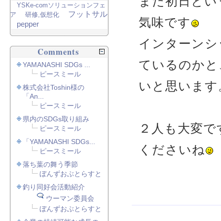
まだ初日とい
YSKe-comソリューションフェ
フットサル
ア
研修,仮想化
気味です
pepper
インターンシ
Comments
ているのかと
YAMANASHI SDGs ...
ピースミール
いと思います
株式会社Toshin様の
「An...
ピースミール
県内のSDGs取り組み
２人も大変で
ピースミール
「YAMANASHI SDGs...
くださいね
ピースミール
落ち葉の舞う季節
ぼんずおぶとらすと
釣り同好会活動紹介
ウーマン委員会
ぼんずおぶとらすと