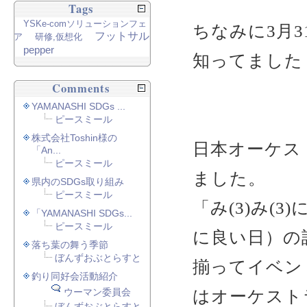
Tags
YSKe-comソリューションフェ
ちなみに3月
フットサル
ア
研修,仮想化
pepper
知ってました
Comments
YAMANASHI SDGs ...
ピースミール
株式会社Toshin様の
日本オーケスト
「An...
ピースミール
ました。
県内のSDGs取り組み
ピースミール
「み(3)み(3
「YAMANASHI SDGs...
ピースミール
に良い日）の
落ち葉の舞う季節
ぼんずおぶとらすと
揃ってイベン
釣り同好会活動紹介
ウーマン委員会
はオーケスト
ぼんずおぶとらすと