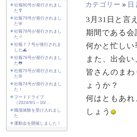
カテゴリー
»
日
社報80号が発行されまし
た🎐
3月31日と
社報79号が発行されまし
た🌸
期間である会
社報78号が発行されまし
た☃
何かと忙しい
社報７７号が発行されま
した🌊
また、出会い
社報76号が発行されまし
た🐸
皆さんのまわ
社報75号が発行されまし
た🌸
ょうか？
社報74号が発行されまし
た！
何はともあれ
フードドライブ
（2024/9/1～10/...
しょう
職場体験を受け入れまし
た
運動会を開催しました！