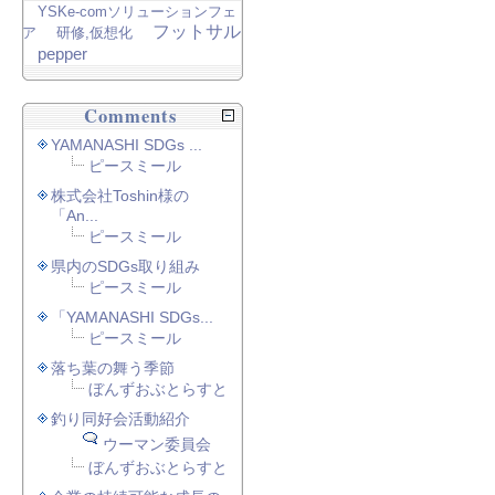
YSKe-comソリューションフェ
フットサル
ア
研修,仮想化
pepper
Comments
YAMANASHI SDGs ...
ピースミール
株式会社Toshin様の
「An...
ピースミール
県内のSDGs取り組み
ピースミール
「YAMANASHI SDGs...
ピースミール
落ち葉の舞う季節
ぼんずおぶとらすと
釣り同好会活動紹介
ウーマン委員会
ぼんずおぶとらすと