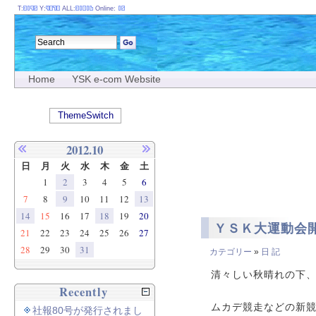
T:
Y:
ALL:
Online:
Home
YSK e-com Website
ThemeSwitch
2012.10
日
月
火
水
木
金
土
1
2
3
4
5
6
7
8
9
10
11
12
13
14
15
16
17
18
19
20
ＹＳＫ大運動会
21
22
23
24
25
26
27
28
29
30
31
カテゴリー
»
日 記
清々しい秋晴れの下
Recently
ムカデ競走などの新
社報80号が発行されまし