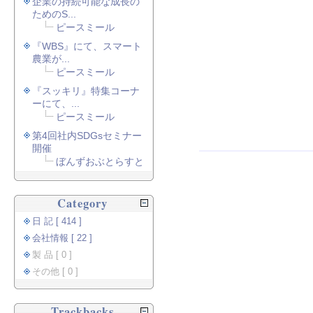
企業の持続可能な成長の
ためのS...
ピースミール
『WBS』にて、スマート
農業が...
ピースミール
『スッキリ』特集コーナ
ーにて、...
ピースミール
第4回社内SDGsセミナー
開催
ぼんずおぶとらすと
Category
日 記 [ 414 ]
会社情報 [ 22 ]
製 品 [ 0 ]
その他 [ 0 ]
Trackbacks