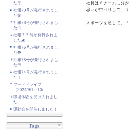
た🎐
社員は６チームに分
思いが空回りして、
社報79号が発行されまし
た🌸
社報78号が発行されまし
スポーツを通じて、
た☃
社報７７号が発行されま
した🌊
社報76号が発行されまし
た🐸
社報75号が発行されまし
た🌸
社報74号が発行されまし
た！
フードドライブ
（2024/9/1～10/...
職場体験を受け入れまし
た
運動会を開催しました！
Tags