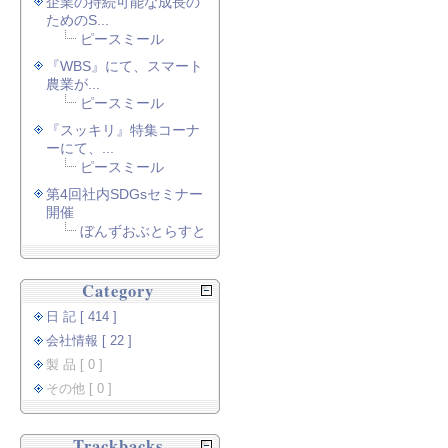
企業の持続可能な成長の
ためのS...
ピースミール
『WBS』にて、スマート
農業が...
ピースミール
『スッキリ』特集コーナ
ーにて、...
ピースミール
第4回社内SDGsセミナー
開催
ぼんずおぶとらすと
Category
日 記 [ 414 ]
会社情報 [ 22 ]
製 品 [ 0 ]
その他 [ 0 ]
Trackbacks