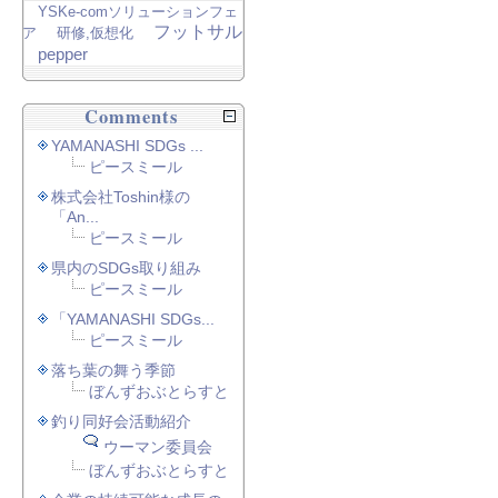
YSKe-comソリューションフェ
フットサル
ア
研修,仮想化
pepper
Comments
YAMANASHI SDGs ...
ピースミール
株式会社Toshin様の
「An...
ピースミール
県内のSDGs取り組み
ピースミール
「YAMANASHI SDGs...
ピースミール
落ち葉の舞う季節
ぼんずおぶとらすと
釣り同好会活動紹介
ウーマン委員会
ぼんずおぶとらすと