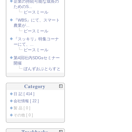
企業の持続可能な成長の
ためのS...
ピースミール
『WBS』にて、スマート
農業が...
ピースミール
『スッキリ』特集コーナ
ーにて、...
ピースミール
第4回社内SDGsセミナー
開催
ぼんずおぶとらすと
Category
日 記 [ 414 ]
会社情報 [ 22 ]
製 品 [ 0 ]
その他 [ 0 ]