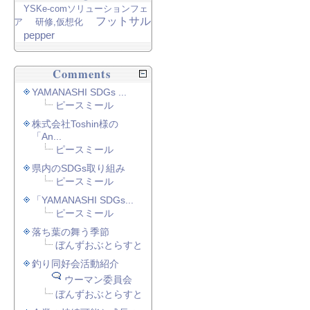
YSKe-comソリューションフェ
フットサル
ア
研修,仮想化
pepper
Comments
YAMANASHI SDGs ...
ピースミール
株式会社Toshin様の
「An...
ピースミール
県内のSDGs取り組み
ピースミール
「YAMANASHI SDGs...
ピースミール
落ち葉の舞う季節
ぼんずおぶとらすと
釣り同好会活動紹介
ウーマン委員会
ぼんずおぶとらすと