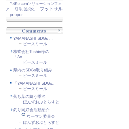
YSKe-comソリューションフェ
フットサル
ア
研修,仮想化
pepper
Comments
YAMANASHI SDGs ...
ピースミール
株式会社Toshin様の
「An...
ピースミール
県内のSDGs取り組み
ピースミール
「YAMANASHI SDGs...
ピースミール
落ち葉の舞う季節
ぼんずおぶとらすと
釣り同好会活動紹介
ウーマン委員会
ぼんずおぶとらすと