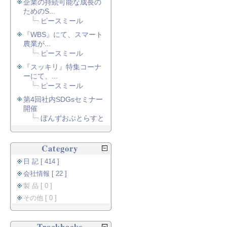
企業の持続可能な成長の
ためのS...
ピースミール
『WBS』にて、スマート
農業が...
ピースミール
『スッキリ』特集コーナ
ーにて、...
ピースミール
第4回社内SDGsセミナー
開催
ぼんずおぶとらすと
Category
日 記 [ 414 ]
会社情報 [ 22 ]
製 品 [ 0 ]
その他 [ 0 ]