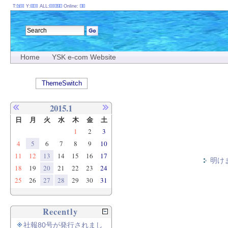
T:
Y:
ALL:
Online:
Home
YSK e-com Website
ThemeSwitch
2015.1
日
月
火
水
木
金
土
1
2
3
4
5
6
7
8
9
10
11
12
13
14
15
16
17
明け
18
19
20
21
22
23
24
25
26
27
28
29
30
31
Recently
社報80号が発行されまし