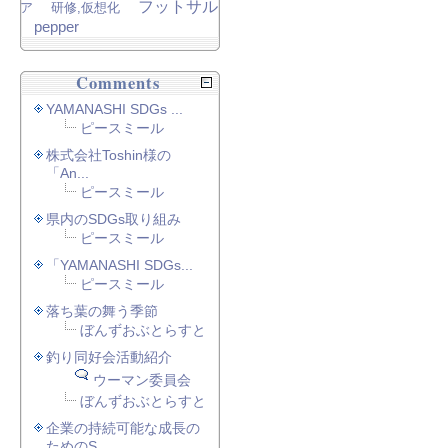
フットサル
ア
研修,仮想化
pepper
Comments
YAMANASHI SDGs ...
ピースミール
株式会社Toshin様の
「An...
ピースミール
県内のSDGs取り組み
ピースミール
「YAMANASHI SDGs...
ピースミール
落ち葉の舞う季節
ぼんずおぶとらすと
釣り同好会活動紹介
ウーマン委員会
ぼんずおぶとらすと
企業の持続可能な成長の
ためのS...