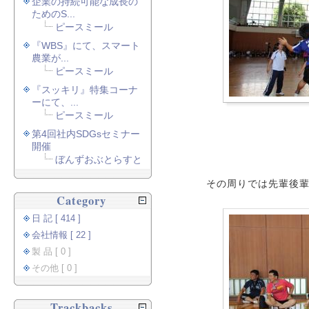
企業の持続可能な成長の
ためのS...
ピースミール
『WBS』にて、スマート
農業が...
ピースミール
『スッキリ』特集コーナ
ーにて、...
ピースミール
第4回社内SDGsセミナー
開催
ぼんずおぶとらすと
その周りでは先輩後
Category
日 記 [ 414 ]
会社情報 [ 22 ]
製 品 [ 0 ]
その他 [ 0 ]
Trackbacks