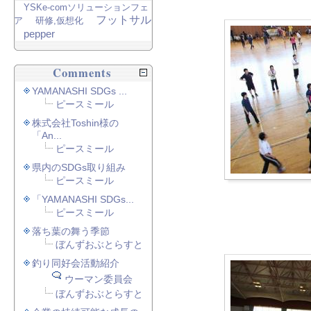
YSKe-comソリューションフェ
フットサル
ア
研修,仮想化
pepper
Comments
YAMANASHI SDGs ...
ピースミール
株式会社Toshin様の
「An...
ピースミール
県内のSDGs取り組み
ピースミール
「YAMANASHI SDGs...
ピースミール
落ち葉の舞う季節
ぼんずおぶとらすと
釣り同好会活動紹介
ウーマン委員会
ぼんずおぶとらすと