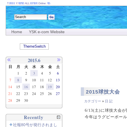
T:
Y:
ALL:
Online:
Home
YSK e-com Website
ThemeSwitch
2015.6
日
月
火
水
木
金
土
1
2
3
4
5
6
7
8
9
10
11
12
13
14
15
16
17
18
19
20
2015球技大会
21
22
23
24
25
26
27
28
29
30
カテゴリー
»
日 記
6/13(土)に球技大
Recently
今年はラグビーボー
社報80号が発行されまし