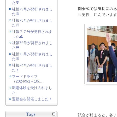
た🎐
開会式では身長差の
社報79号が発行されまし
た🌸
※男性、屈んでいま
社報78号が発行されまし
た☃
社報７７号が発行されま
した🌊
社報76号が発行されまし
た🐸
社報75号が発行されまし
た🌸
社報74号が発行されまし
た！
フードドライブ
（2024/9/1～10/...
職場体験を受け入れまし
た
運動会を開催しました！
Tags
試合が始まると、各