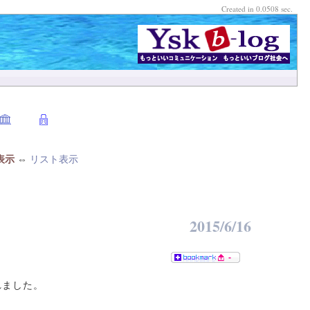
Created in 0.0508 sec.
表示
⇔
リスト表示
2015/6/16
-
れました。