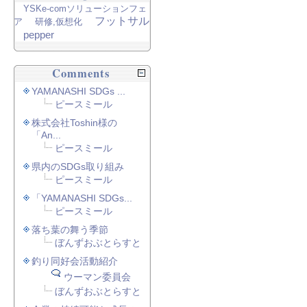
YSKe-comソリューションフェ
フットサル
ア
研修,仮想化
pepper
Comments
YAMANASHI SDGs ...
ピースミール
株式会社Toshin様の
「An...
ピースミール
県内のSDGs取り組み
ピースミール
「YAMANASHI SDGs...
ピースミール
落ち葉の舞う季節
ぼんずおぶとらすと
釣り同好会活動紹介
ウーマン委員会
ぼんずおぶとらすと