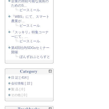
企業の持続可能な成長の
ためのS...
ピースミール
『WBS』にて、スマート
農業が...
ピースミール
『スッキリ』特集コーナ
ーにて、...
ピースミール
第4回社内SDGsセミナー
開催
ぼんずおぶとらすと
Category
日 記 [ 414 ]
会社情報 [ 22 ]
製 品 [ 0 ]
その他 [ 0 ]