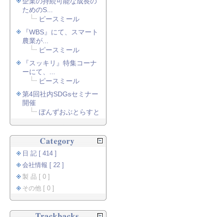
企業の持続可能な成長の
ためのS...
ピースミール
『WBS』にて、スマート
農業が...
ピースミール
『スッキリ』特集コーナ
ーにて、...
ピースミール
第4回社内SDGsセミナー
開催
ぼんずおぶとらすと
Category
日 記 [ 414 ]
会社情報 [ 22 ]
製 品 [ 0 ]
その他 [ 0 ]
Trackbacks