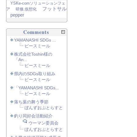
YSKe-comソリューションフェ
フットサル
ア
研修,仮想化
pepper
Comments
YAMANASHI SDGs ...
ピースミール
株式会社Toshin様の
「An...
ピースミール
県内のSDGs取り組み
ピースミール
「YAMANASHI SDGs...
ピースミール
落ち葉の舞う季節
ぼんずおぶとらすと
釣り同好会活動紹介
ウーマン委員会
ぼんずおぶとらすと