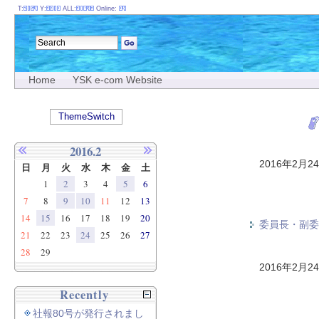
T:
Y:
ALL:
Online:
Home
YSK e-com Website
ThemeSwitch
2016.2
2016年2月2
日
月
火
水
木
金
土
1
2
3
4
5
6
7
8
9
10
11
12
13
14
15
16
17
18
19
20
委員長・副委
21
22
23
24
25
26
27
28
29
2016年2月2
Recently
社報80号が発行されまし