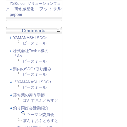
YSKe-comソリューションフェ
フットサル
ア
研修,仮想化
pepper
Comments
YAMANASHI SDGs ...
ピースミール
株式会社Toshin様の
「An...
ピースミール
県内のSDGs取り組み
ピースミール
「YAMANASHI SDGs...
ピースミール
落ち葉の舞う季節
ぼんずおぶとらすと
釣り同好会活動紹介
ウーマン委員会
ぼんずおぶとらすと