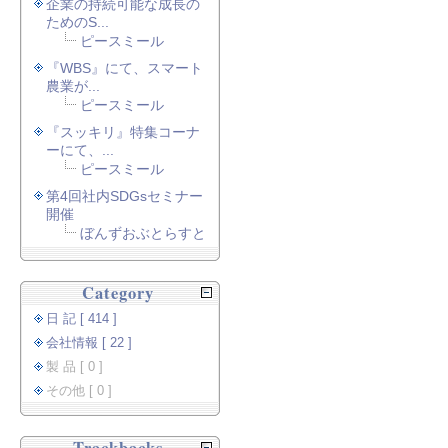
企業の持続可能な成長の
ためのS...
ピースミール
『WBS』にて、スマート
農業が...
ピースミール
『スッキリ』特集コーナ
ーにて、...
ピースミール
第4回社内SDGsセミナー
開催
ぼんずおぶとらすと
Category
日 記 [ 414 ]
会社情報 [ 22 ]
製 品 [ 0 ]
その他 [ 0 ]