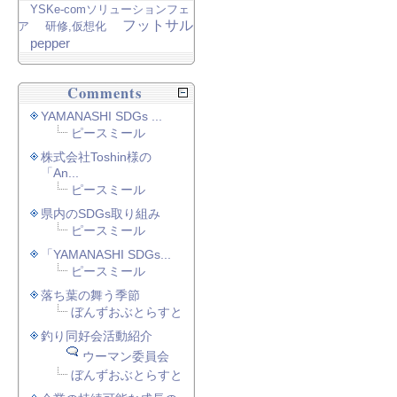
YSKe-comソリューションフェ
フットサル
ア
研修,仮想化
pepper
Comments
YAMANASHI SDGs ...
ピースミール
株式会社Toshin様の
「An...
ピースミール
県内のSDGs取り組み
ピースミール
「YAMANASHI SDGs...
ピースミール
落ち葉の舞う季節
ぼんずおぶとらすと
釣り同好会活動紹介
ウーマン委員会
ぼんずおぶとらすと