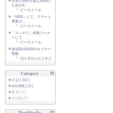
企業の持続可能な成長の
ためのS...
ピースミール
『WBS』にて、スマート
農業が...
ピースミール
『スッキリ』特集コーナ
ーにて、...
ピースミール
第4回社内SDGsセミナー
開催
ぼんずおぶとらすと
Category
日 記 [ 414 ]
会社情報 [ 22 ]
製 品 [ 0 ]
その他 [ 0 ]
Trackbacks