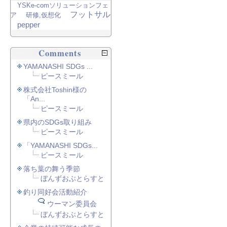
YSKe-comソリューションフェ
フットサル
ア
研修,仮想化
pepper
Comments
YAMANASHI SDGs ...
ピースミール
株式会社Toshin様の
「An...
ピースミール
県内のSDGs取り組み
ピースミール
「YAMANASHI SDGs...
ピースミール
落ち葉の舞う季節
ぼんずおぶとらすと
釣り同好会活動紹介
ウーマン委員会
ぼんずおぶとらすと