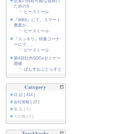
企業の持続可能な成長の
ためのS...
ピースミール
『WBS』にて、スマート
農業が...
ピースミール
『スッキリ』特集コーナ
ーにて、...
ピースミール
第4回社内SDGsセミナー
開催
ぼんずおぶとらすと
Category
日 記 [ 414 ]
会社情報 [ 22 ]
製 品 [ 0 ]
その他 [ 0 ]
Trackbacks