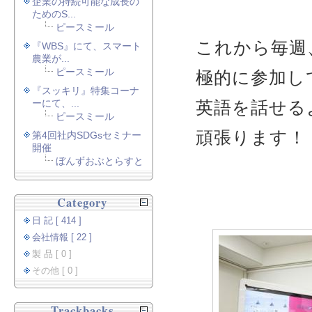
企業の持続可能な成長の
ためのS...
ピースミール
これから毎週
『WBS』にて、スマート
農業が...
ピースミール
極的に参加し
『スッキリ』特集コーナ
ーにて、...
英語を話せる
ピースミール
頑張ります！
第4回社内SDGsセミナー
開催
ぼんずおぶとらすと
Category
日 記 [ 414 ]
会社情報 [ 22 ]
製 品 [ 0 ]
その他 [ 0 ]
Trackbacks