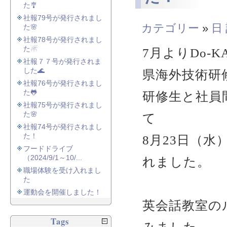
た🎐
社報79号が発行されまし
カテゴリー
»
日
た🌸
社報78号が発行されまし
た☃
7月よりDo-
社報７７号が発行されま
した🌊
県海外技術研
社報76号が発行されまし
た🐸
研修生と社員
社報75号が発行されまし
た🌸
て
社報74号が発行されまし
た！
8月23日（
フードドライブ
（2024/9/1～10/...
れました。
職場体験を受け入れまし
た
運動会を開催しました！
英会話教室の
Tags