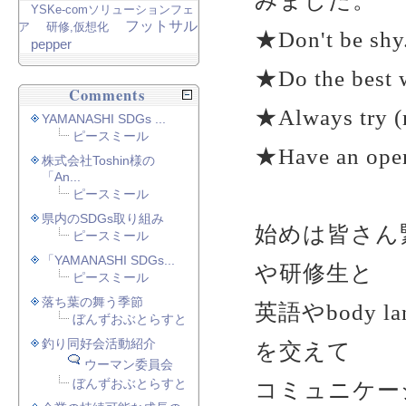
みました。
YSKe-comソリューションフェ
フットサル
ア
研修,仮想化
★Don't be shy
pepper
★Do the best 
Comments
★Always try (m
YAMANASHI SDGs ...
ピースミール
★Have an ope
株式会社Toshin様の
「An...
ピースミール
県内のSDGs取り組み
始めは皆さん
ピースミール
「YAMANASHI SDGs...
や研修生と
ピースミール
落ち葉の舞う季節
英語やbody 
ぼんずおぶとらすと
釣り同好会活動紹介
を交えて
ウーマン委員会
ぼんずおぶとらすと
コミュニケー