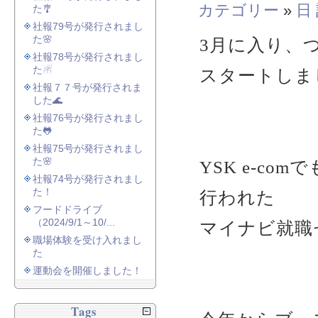
カテゴリー
»
日
た🎐
社報79号が発行されまし
た🌸
3月に入り、つ
社報78号が発行されまし
た☃
スタートしま
社報７７号が発行されま
した🌊
社報76号が発行されまし
た🐸
社報75号が発行されまし
た🌸
YSK e-c
社報74号が発行されまし
た！
行われた
フードドライブ
（2024/9/1～10/...
マイナビ就職
職場体験を受け入れまし
た
運動会を開催しました！
Tags