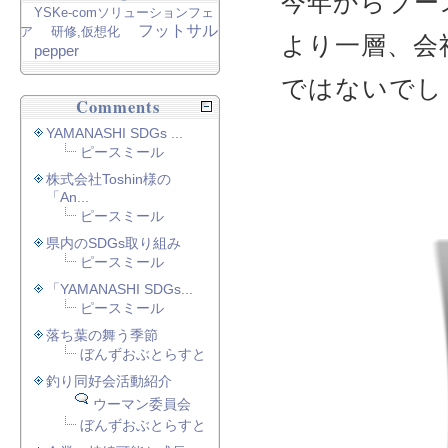
今年からブー
YSKe-comソリューションフェ
フットサル
ア
研修,仮想化
より一層、会
pepper
ではないでし
Comments
YAMANASHI SDGs ...
ピースミール
株式会社Toshin様の
「An...
ピースミール
県内のSDGs取り組み
ピースミール
「YAMANASHI SDGs...
ピースミール
落ち葉の舞う季節
ぼんずおぶとらすと
釣り同好会活動紹介
ウーマン委員会
ぼんずおぶとらすと