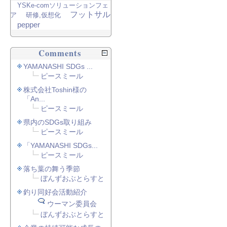
YSKe-comソリューションフェ
フットサル
ア
研修,仮想化
pepper
Comments
YAMANASHI SDGs ...
ピースミール
株式会社Toshin様の
「An...
ピースミール
県内のSDGs取り組み
ピースミール
「YAMANASHI SDGs...
ピースミール
落ち葉の舞う季節
ぼんずおぶとらすと
釣り同好会活動紹介
ウーマン委員会
ぼんずおぶとらすと