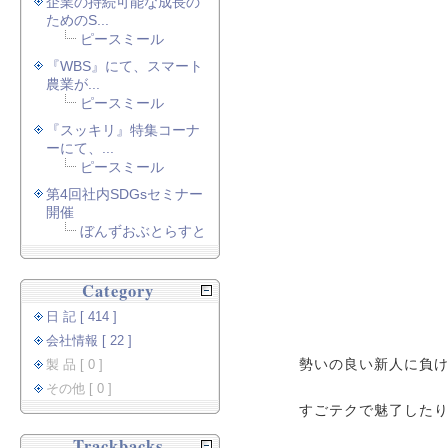
企業の持続可能な成長の
ためのS...
ピースミール
『WBS』にて、スマート
農業が...
ピースミール
『スッキリ』特集コーナ
ーにて、...
ピースミール
第4回社内SDGsセミナー
開催
ぼんずおぶとらすと
Category
日 記 [ 414 ]
会社情報 [ 22 ]
勢いの良い新人に負
製 品 [ 0 ]
その他 [ 0 ]
すごテクで魅了した
Trackbacks