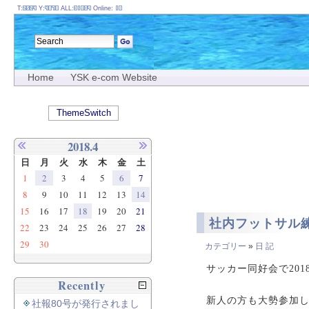
T:
Y:
ALL:
Online:
Home
YSK e-com Website
ThemeSwitch
2018.4
日
月
火
水
木
金
土
1
2
3
4
5
6
7
8
9
10
11
12
13
14
15
16
17
18
19
20
21
社内フットサル
22
23
24
25
26
27
28
29
30
カテゴリー
»
日 記
サッカー同好会で20
Recently
新人の方も大勢参加
社報80号が発行されまし