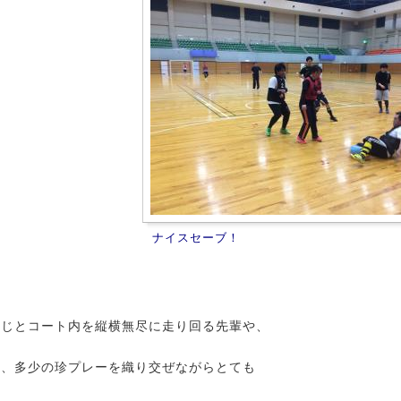
ナイスセーブ！
けじとコート内を縦横無尽に走り回る先輩や、
り、多少の珍プレーを織り交ぜながらとても