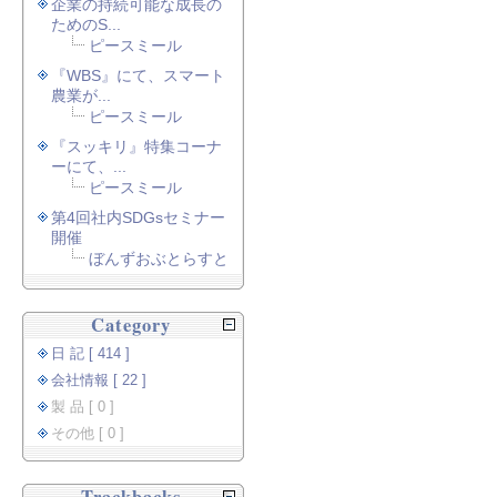
企業の持続可能な成長の
ためのS...
ピースミール
『WBS』にて、スマート
農業が...
ピースミール
『スッキリ』特集コーナ
ーにて、...
ピースミール
第4回社内SDGsセミナー
開催
ぼんずおぶとらすと
Category
日 記 [ 414 ]
会社情報 [ 22 ]
製 品 [ 0 ]
その他 [ 0 ]