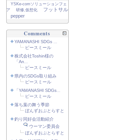
YSKe-comソリューションフェ
フットサル
ア
研修,仮想化
pepper
Comments
YAMANASHI SDGs ...
ピースミール
株式会社Toshin様の
「An...
ピースミール
県内のSDGs取り組み
ピースミール
「YAMANASHI SDGs...
ピースミール
落ち葉の舞う季節
ぼんずおぶとらすと
釣り同好会活動紹介
ウーマン委員会
ぼんずおぶとらすと