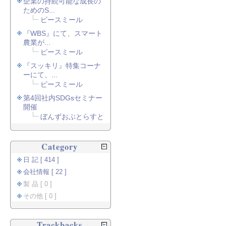
企業の持続可能な成長の
ためのS...
ピースミール
『WBS』にて、スマート
農業が...
ピースミール
『スッキリ』特集コーナ
ーにて、...
ピースミール
第4回社内SDGsセミナー
開催
ぼんずおぶとらすと
Category
日 記 [ 414 ]
会社情報 [ 22 ]
製 品 [ 0 ]
その他 [ 0 ]
Trackbacks