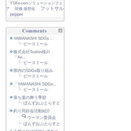
YSKe-comソリューションフェ
フットサル
ア
研修,仮想化
pepper
Comments
YAMANASHI SDGs ...
ピースミール
株式会社Toshin様の
「An...
ピースミール
県内のSDGs取り組み
ピースミール
「YAMANASHI SDGs...
ピースミール
落ち葉の舞う季節
ぼんずおぶとらすと
釣り同好会活動紹介
ウーマン委員会
ぼんずおぶとらすと