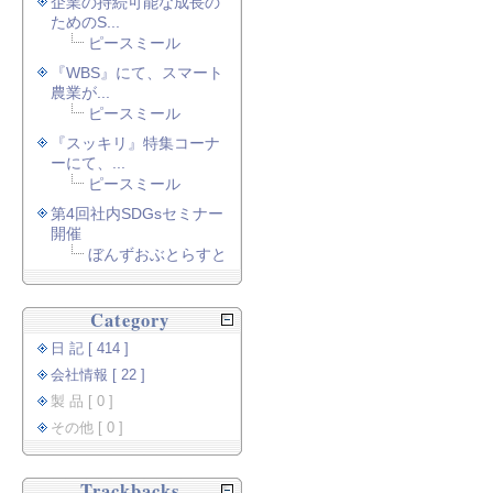
企業の持続可能な成長の
ためのS...
ピースミール
『WBS』にて、スマート
農業が...
ピースミール
『スッキリ』特集コーナ
ーにて、...
ピースミール
第4回社内SDGsセミナー
開催
ぼんずおぶとらすと
Category
日 記 [ 414 ]
会社情報 [ 22 ]
製 品 [ 0 ]
その他 [ 0 ]
Trackbacks