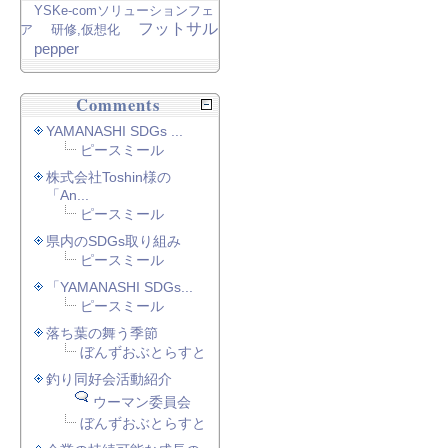
YSKe-comソリューションフェ
フットサル
ア
研修,仮想化
pepper
Comments
YAMANASHI SDGs ...
ピースミール
株式会社Toshin様の
「An...
ピースミール
県内のSDGs取り組み
ピースミール
「YAMANASHI SDGs...
ピースミール
落ち葉の舞う季節
ぼんずおぶとらすと
釣り同好会活動紹介
ウーマン委員会
ぼんずおぶとらすと