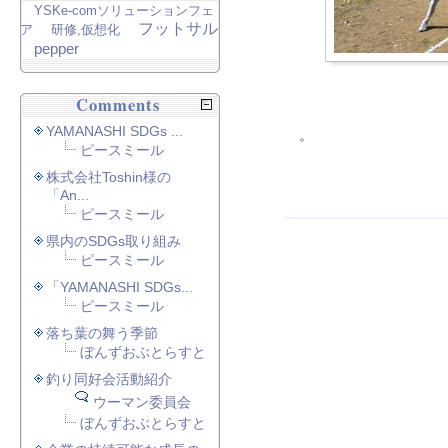
YSKe-comソリューションフェ
フットサル
ア
研修,仮想化
pepper
Comments
YAMANASHI SDGs ...
。
ピースミール
株式会社Toshin様の
「An...
ピースミール
県内のSDGs取り組み
ピースミール
「YAMANASHI SDGs...
ピースミール
落ち葉の舞う季節
ぼんずおぶとらすと
釣り同好会活動紹介
ウーマン委員会
ぼんずおぶとらすと