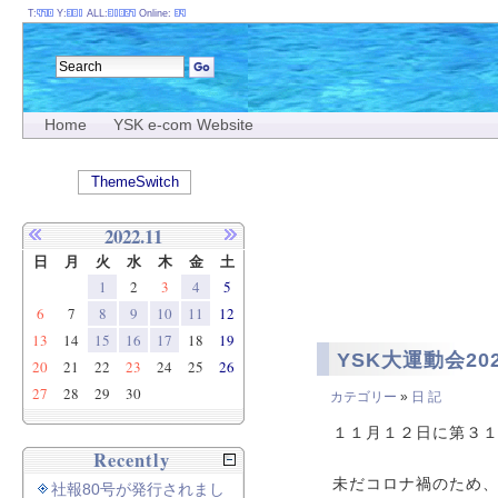
T:
Y:
ALL:
Online:
Home
YSK e-com Website
ThemeSwitch
2022.11
日
月
火
水
木
金
土
1
2
3
4
5
6
7
8
9
10
11
12
13
14
15
16
17
18
19
YSK大運動会20
20
21
22
23
24
25
26
27
28
29
30
カテゴリー
»
日 記
１１月１２日に第３１
Recently
未だコロナ禍のため
社報80号が発行されまし