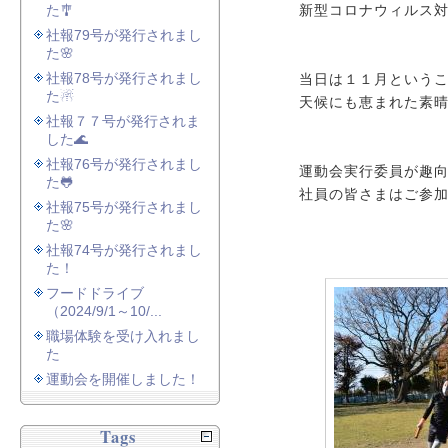
た🎐
新型コロナウィルス
社報79号が発行されまし
た🌸
社報78号が発行されまし
当日は１１月という
た☃
天候にも恵まれた素
社報７７号が発行されま
した🌊
社報76号が発行されまし
運動会実行委員が趣
た🐸
社員の皆さまはご参
社報75号が発行されまし
た🌸
社報74号が発行されまし
た！
フードドライブ
（2024/9/1～10/...
職場体験を受け入れまし
た
運動会を開催しました！
Tags