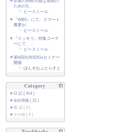
企業の持続可能な成長の
ためのS...
ピースミール
『WBS』にて、スマート
農業が...
ピースミール
『スッキリ』特集コーナ
ーにて、...
ピースミール
第4回社内SDGsセミナー
開催
ぼんずおぶとらすと
Category
日 記 [ 414 ]
会社情報 [ 22 ]
製 品 [ 0 ]
その他 [ 0 ]
Trackbacks