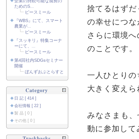
企業の持続可能な成長の
ためのS...
捨てるはずだ
ピースミール
の幸せにつな
『WBS』にて、スマート
農業が...
ピースミール
さらに環境へ
『スッキリ』特集コーナ
ーにて、...
のことです。
ピースミール
第4回社内SDGsセミナー
開催
ぼんずおぶとらすと
一人ひとりの
大きく変えら
Category
日 記 [ 414 ]
会社情報 [ 22 ]
みなさまも、
製 品 [ 0 ]
その他 [ 0 ]
動に参加して
Trackbacks