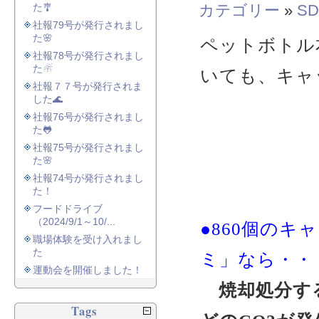
た🎐
カテゴリー
»
SD
社報79号が発行されまし
た🌸
ペットボトル
社報78号が発行されまし
た☃
いても、キャ
社報７７号が発行されま
した🌊
社報76号が発行されまし
た🐸
社報75号が発行されまし
た🌸
社報74号が発行されまし
た！
フードドライブ
（2024/9/1～10/...
●860個のキ
職場体験を受け入れまし
た
ミ」なら・・
運動会を開催しました！
焼却処分す
Tags