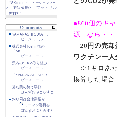
どのCO2が発
YSKe-comソリューションフェ
フットサル
ア
研修,仮想化
pepper
●860個のキ
Comments
源」なら・・
YAMANASHI SDGs ...
ピースミール
20円の売
株式会社Toshin様の
「An...
ワクチン一人
ピースミール
県内のSDGs取り組み
※1キロあた
ピースミール
「YAMANASHI SDGs...
換算した場合
ピースミール
落ち葉の舞う季節
ぼんずおぶとらすと
釣り同好会活動紹介
ウーマン委員会
ぼんずおぶとらすと